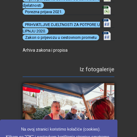
djelatnosti
Porezna prijava 2021.
PRIHVATLJIVE DJELTNOSTI ZA POTPORE U
LIPNJU 2020.
Zakon o prijevozu u cestovnom prometu
Arhiva zakona i propisa
Iz fotogalerije
Na ovoj stranici koristimo kolačiće (cookies).
Klikom na "OK" i nastavkom korištenja stranice smatramo