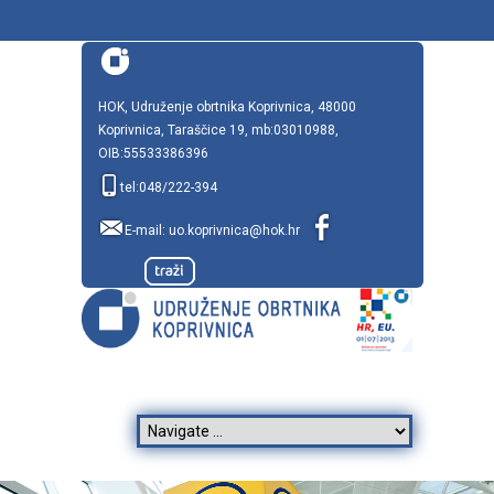
HOK, Udruženje obrtnika Koprivnica, 48000
Koprivnica, Taraščice 19, mb:03010988,
OIB:55533386396
tel:048/222-394
E-mail:
uo.koprivnica@hok.hr