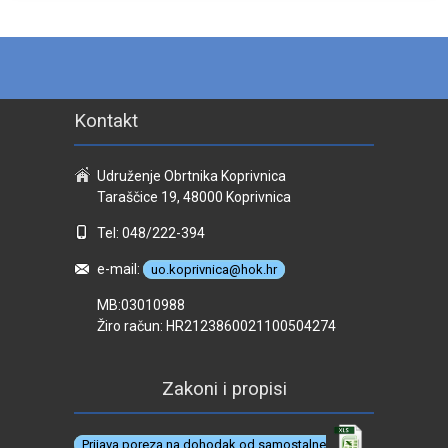
Kontakt
Udruženje Obrtnika Koprivnica
Taraščice 19, 48000 Koprivnica
Tel: 048/222-394
e-mail:
uo.koprivnica@hok.hr
MB:03010988
Žiro račun: HR2123860021100504274
Zakoni i propisi
Prijava poreza na dohodak od samostalne