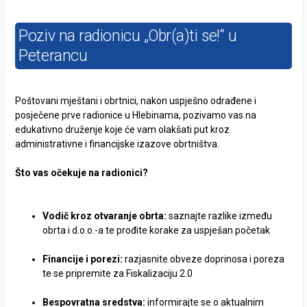
Poziv na radionicu „Obr(a)ti se!“ u
Peterancu
Poštovani mještani i obrtnici, nakon uspješno odrađene i
posječene prve radionice u Hlebinama, pozivamo vas na
edukativno druženje koje će vam olakšati put kroz
administrativne i financijske izazove obrtništva.
Što vas očekuje na radionici?
Vodič kroz otvaranje obrta:
saznajte razlike između
obrta i d.o.o.-a te prođite korake za uspješan početak
Financije i porezi:
razjasnite obveze doprinosa i poreza
te se pripremite za Fiskalizaciju 2.0
Bespovratna sredstva:
informirajte se o aktualnim