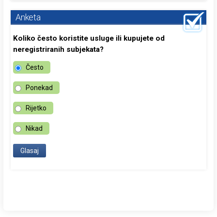
Anketa
Koliko često koristite usluge ili kupujete od
neregistriranih subjekata?
Često
Ponekad
Rijetko
Nikad