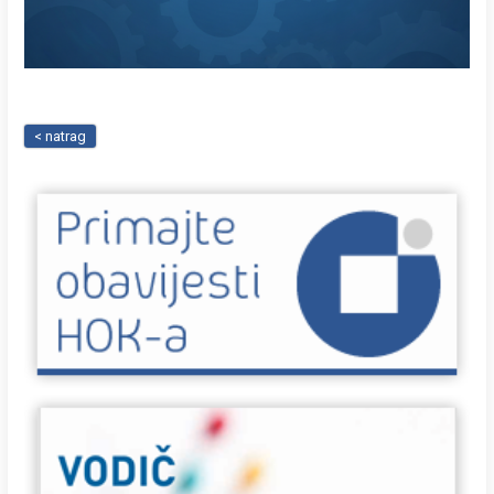
< natrag