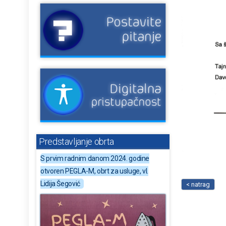
Predstavljanje obrta
S prvim radnim danom 2024. godine
otvoren PEGLA-M, obrt za usluge, vl.
Lidija Šegović
< natrag