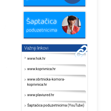
Važniji linkovi
www.hok.hr
www.koprivnica.hr
www.obrtnicka-komora-
koprivnica.hr
www.plaviured.hr
Šaptačica poduzetnicima (YouTube)