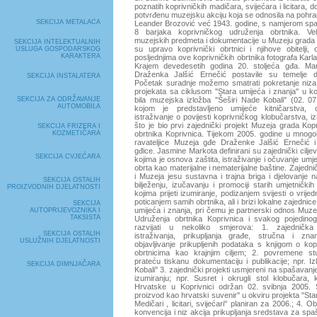
poznatih koprivničkih madičara, svijećara i licitara, 
potvrđenu muzejsku akciju koja se odnosila na pohran
SEKCIJA METALACA
Leander Brozović već 1943. godine, s namjerom spa
8 barjaka koprivničkog udruženja obrtnika. Veli
muzejskih predmeta i dokumentacije u Muzeju grada 
SEKCIJA INTELEKTUALNIH
su upravo koprivnički obrtnici i njihove obitelji
USLUGA GOSPODARSKOG
KARAKTERA
posljednjima ove koprivničkih obrtnika fotografa Karla 
Krajem devedesetih godina 20. stoljeća gđa. Ma
Draženka Jalšić Ernečić postavile su temelje d
SEKCIJA INSTALATERA
Početak suradnje možemo smatrati pokretanje niza 
projekata sa ciklusom ''Stara umijeća i znanja'' u k
SEKCIJA ZA ODRŽAVANJE
bila muzejska izložba ''Šeširi Nade Kobali'' (02. 0
AUTOMOBILA
kojom je predstavljeno umijeće kitničarstva,
istraživanje o povijesti koprivničkog klobučarstva, i
što je bio prvi zajednički projekt Muzeja grada Kop
SEKCIJA FRIZERA I
KOZMETIČARA
obrtnika Koprivnica. Tijekom 2005. godine u mnogo
ravateljice Muzeja gđe Draženke Jalšić Ernečić i
gđice. Jasmine Markota definirani su zajednički ciljevi,
SEKCIJA CVJEĆARA
kojima je osnova zaštita, istraživanje i očuvanje umjetn
obrta kao materijalne i nematerijalne baštine. Zajednič
i Muzeja jesu sustavna i trajna briga i djelovanje na
SEKCIJA OSTALIH
bilježenju, izučavanju i promociji starih umjetničkih 
PROIZVODNIH DJELATNOSTI
kojima prijeti izumiranje, podizanjem svijesti o vrije
poticanjem samih obrtnika, ali i brizi lokalne zajednic
SEKCIJA
umijeća i znanja, pri čemu je partnerski odnos Muze
AUTOPRIJEVOZNIKA I
TAKSISTA
Udruženja obrtnika Koprivnica i svakog pojedino
razvijati u nekoliko smjerova: 1. zajednička t
SEKCIJA OSTALIH
istraživanja, prikupljanja građe, stručna i zn
USLUŽNIH DJELATNOSTI
objavljivanje prikupljenih podataka s knjigom o kop
obrtnicima kao krajnjim ciljem; 2. povremene st
prateću tiskanu dokumentaciju i publikacije; npr. Iz
SEKCIJA DIMNJAČARA
Kobali'' 3. zajednički projekti usmjereni na spašavanj
izumiranju; npr. Susret i okrugli stol klobučara, 
Hrvatske u Koprivnici održan 02. svibnja 2005. Sim
proizvod kao hrvatski suvenir'' u okviru projekta ''Sta
Medičari , licitari, svijećari'' planiran za 2006.; 4. 
konvencija i niz akcija prikupljanja sredstava za spa