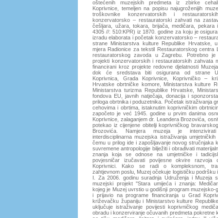
oštećenih muzejskih predmeta iz zbirke cehal
Koprivnice, temeljen na popisu najugroženijih muz
troškovnike konzervatorskih i restauratorsk
konzervatorsko – restauratorski zahvati na zasta
češljara, užara, tokara, brijača, medičara, pekar
4305 //: 510:KPR) iz 1870. godine za koju je osigur
izradu elaborata i početak konzervatorsko – restaur
strane Ministarstva kulture Republike Hrvatske, u 
mjera Radionice za tekstil Restauratorskog centra
restauratorskog zavoda u Zagrebu. Potrebno je 
projekti konzervatorskih i restauratorskih zahvata 
financirani kroz projekte redovne djelatnosti Muzej
dok će sredstava biti osigurana od strane Ud
Koprivnica, Grada Koprivnice, Koprivničko – kri
Hrvatske obrtničke komore, Ministarstva kulture R
Ministarstva turizma Republike Hrvatske, Ministar
fondova EU, javnih natječaja, donacija i sponzorsta
priloga obrtnika i poduzetnika. Početak istraživanja 
cehovima i obrtima, istaknutim koprivničkim obrtnic
započeto je već 1945. godine u prvim danima osn
Koprivnice, zalaganjem dr. Leandera Brozovića, osni
potekao iz cijenjene obitelji koprivničkog bravarskog
Brozovića. Namjera muzeja je intenzivirati
interdisciplinarna muzejska istraživanja umjetničkih i
čemu u prilog ide i zapošljavanje novog stručnjaka k
suvremene antropologije bilježiti i obrađivati materijal
znanja koja se odnose na umjetničke i tadicij
povjesničar izučavati povijesne okvire razvoja
Koprivnici. Kako se radi o kompleksnom, tran
zahtjevnom poslu, Muzej očekuje logističku podršku
I. Za 2006. godinu suradnja Udruženja i Muzeja s
muzejski projekt ''Stara umijeća i znanja: Medičari, l
kojeg je Muzej uvrstio u godišnji program muzejsko-ga
i prijavio na programe financiranja u Grad Kopriv
križevačku županiju i Ministarstvo kulture Republik
uključuje istraživanje povijesti koprivničkog medičar
obradu i konzerviranje očuvanih predmeta pokretne ku