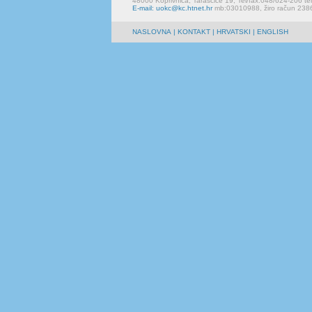
48000 Koprivnica, Taraščice 19, Tel/fax:048/624-206 te
E-mail: uokc@kc.htnet.hr
mb:03010988, žiro račun 23
NASLOVNA
|
KONTAKT
| HRVATSKI | ENGLISH