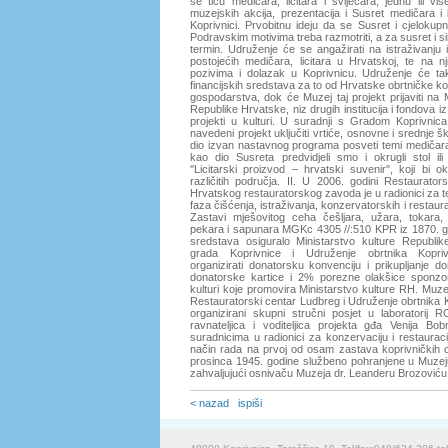
se tiču medičara, licitara i svijećara, jednu ili viš
muzejskih akcija, prezentacija i Susret medičara i 
Koprivnici. Prvobitnu ideju da se Susret i cjelokup
Podravskim motivima treba razmotriti, a za susret i si
termin. Udruženje će se angažirati na istraživanju i
postojećih medičara, licitara u Hrvatskoj, te na n
pozivima i dolazak u Koprivnicu. Udruženje će tak
financijskih sredstava za to od Hrvatske obrtničke ko
gospodarstva, dok će Muzej taj projekt prijaviti na M
Republike Hrvatske, niz drugih institucija i fondova iz 
projekti u kulturi. U suradnji s Gradom Koprivnica
navedeni projekt uključiti vrtiće, osnovne i srednje 
dio izvan nastavnog programa posveti temi medičara i
kao dio Susreta predvidjeli smo i okrugli stol i
''Licitarski proizvod – hrvatski suvenir'', koji bi o
različitih područja. II. U 2006. godini Restaurato
Hrvatskog restauratorskog zavoda je u radionici za t
faza čišćenja, istraživanja, konzervatorskih i restau
Zastavi mješovitog ceha češljara, užara, tokara, 
pekara i sapunara MGKc 4305 //:510 KPR iz 1870. go
sredstava osiguralo Ministarstvo kulture Republi
grada Koprivnice i Udruženje obrtnika Kopriv
organizirati donatorsku konvenciju i prikupljanje d
donatorske kartice i 2% porezne olakšice sponzor
kulturi koje promovira Ministarstvo kulture RH. Muze
Restauratorski centar Ludbreg i Udruženje obrtnika 
organizirani skupni stručni posjet u laboratorij
ravnateljica i voditeljica projekta gđa Venija Bob
suradnicima u radionici za konzervaciju i restauracij
način rada na prvoj od osam zastava koprivničkih o
prosinca 1945. godine službeno pohranjene u Muzej
zahvaljujući osnivaču Muzeja dr. Leanderu Brozoviću
< nazad
ispiši