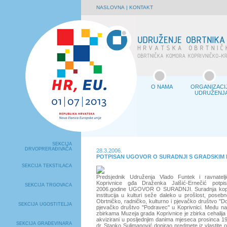
NASLOVNA
|
KONTAKT
O NAMA
ORGANIZACI
UDRUŽENJ
SEKCIJA
DRVOPRERAĐIVAČA
28.3.2006.
POTPISAN UGOVOR O SURADNJI S GRADSKIM
SEKCIJA TEKSTILACA
Predsjednik Udruženja Vlado Funtek i ravnatel
Koprivnice gđa Draženka Jalšić-Ernečić potpis
SEKCIJA TRGOVACA
2006.godine UGOVOR O SURADNJI. Suradnja kopriv
institucija u kulturi seže daleko u prošlost, pose
Obrtničko, radničko, kulturno i pjevačko društvo ''Do
SEKCIJA UGOSTITELJA
pjevačko društvo ''Podravec'' u Koprivnici. Među na
zbirkama Muzeja grada Koprivnice je zbirka cehalija
akvizirani u posljednjim danima mjeseca prosinca 1
SEKCIJA GRAĐEVINARA
dr. Stanko Sulimanović donirao predmete iz vlastite o