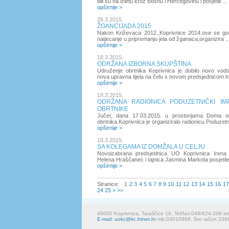
bili su na izletu kroz Bosnu i Hercegovinu i posjetili ...
opširnije >
26.3.2015.
ŽGANCIJADA 2015
Nakon Križevaca 2012.,Koprivnice 2014.ove se godi
natjecanje u pripremanju jela od žganaca,organizira ..
opširnije >
18.3.2015.
ODRŽANA IZBORNA SKUPŠTINA
Udruženje obrtnika Koprivnica je dobilo novo vod
nova upravna tijela na čelu s novom predsjednicom Ir
opširnije >
18.3.2015.
ODRŽANA RADIONICA PODUZETNIČKI IM
OBRTNIKE
Jučer, dana 17.03.2015. u prostorijama Doma ob
obrtnika Koprivnica je organiziralo radionicu Poduzetni
opširnije >
18.3.2015.
SA KOLEGAMA IZ DOMŽALA U CELJU
Novoizabrana predsjednica UO Koprivnica Irena 
Helena Hraščanec i tajnica Jasmina Markota posjetile 
opširnije >
Stranice:
1
2
3
4
5
6
7
8
9
10
11
12
13
14
15
16
17
24
25
>
>>
48000 Koprivnica, Taraščice 19, Tel/fax:048/624-206 te
E-mail: uokc@kc.htnet.hr
mb:03010988, žiro račun 23