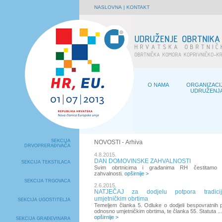
NASLOVNA
|
KONTAKT
O NAMA
ORGANIZACI
UDRUŽENJ
SEKCIJA
NOVOSTI
- Arhiva
DRVOPRERAĐIVAČA
4.8.2015.
DAN DOMOVINSKE ZAHVALNOSTI
SEKCIJA TEKSTILACA
Svim obrtnicima i građanima RH čestitamo
zahvalnosti.
opširnije >
SEKCIJA TRGOVACA
2.6.2015.
NATJEČAJ za dodjelu potpora tradicij
umjetničkim obrtima
SEKCIJA UGOSTITELJA
Temeljem članka 5. Odluke o dodjeli bespovratnih p
odnosno umjetničkim obrtima, te članka 55. Statuta ...
opširnije >
SEKCIJA GRAĐEVINARA