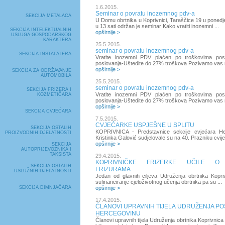
1.6.2015.
Seminar o povratu inozemnog pdv-a
SEKCIJA METALACA
U Domu obrtnika u Koprivnici, Taraščice 19 u ponedjel
u 13 sati održan je seminar Kako vratiti inozemni ...
SEKCIJA INTELEKTUALNIH
opširnije >
USLUGA GOSPODARSKOG
KARAKTERA
25.5.2015.
seminar o povratu inozemnog pdv-a
SEKCIJA INSTALATERA
Vratite inozemni PDV plaćen po troškovima posl
poslovanja-Uštedite do 27% troškova Pozivamo vas n
opširnije >
SEKCIJA ZA ODRŽAVANJE
AUTOMOBILA
25.5.2015.
seminar o povratu inozemnog pdv-a
SEKCIJA FRIZERA I
Vratite inozemni PDV plaćen po troškovima posl
KOZMETIČARA
poslovanja-Uštedite do 27% troškova Pozivamo vas n
opširnije >
SEKCIJA CVJEĆARA
7.5.2015.
CVJEĆARKE USPJEŠNE U SPLITU
SEKCIJA OSTALIH
KOPRIVNICA - Predstavnice sekcije cvjećara H
PROIZVODNIH DJELATNOSTI
Kristinka Galović sudjelovale su na 40. Prazniku cvije
opširnije >
SEKCIJA
AUTOPRIJEVOZNIKA I
TAKSISTA
29.4.2015.
KOPRIVNIČKE FRIZERKE UČILE O T
SEKCIJA OSTALIH
FRIZURAMA
USLUŽNIH DJELATNOSTI
Jedan od glavnih ciljeva Udruženja obrtnika Koprivn
sufinanciranje cjeloživotnog učenja obrtnika pa su ...
SEKCIJA DIMNJAČARA
opširnije >
17.4.2015.
ČLANOVI UPRAVNIH TIJELA UDRUŽENJA POS
HERCEGOVINU
Članovi upravnih tijela Udruženja obrtnika Koprivnica