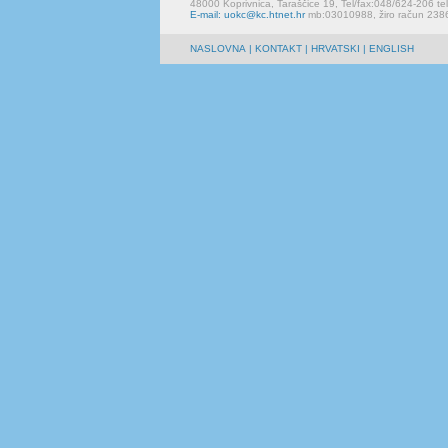
48000 Koprivnica, Taraščice 19, Tel/fax:048/624-206 te
E-mail: uokc@kc.htnet.hr
mb:03010988, žiro račun 23
NASLOVNA
|
KONTAKT
| HRVATSKI | ENGLISH