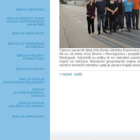
SEKCIJA METALACA
SEKCIJA INTELEKTUALNIH
USLUGA GOSPODARSKOG
KARAKTERA
SEKCIJA INSTALATERA
SEKCIJA ZA ODRŽAVANJE
AUTOMOBILA
Članovi upravnih tijela Udruženja obrtnika Koprivnica
bili su na izletu kroz Bosnu i Hercegovinu i posjetil
SEKCIJA FRIZERA I
Međugorje. Iskoristili su priliku te se nakratko zaus
KOZMETIČARA
kojem se održava Mostarski gospodarski sajma na
osmero domaćih obrtnika i gdje je upravo trajalo post
SEKCIJA CVJEĆARA
< nazad
ispiši
SEKCIJA OSTALIH
PROIZVODNIH DJELATNOSTI
SEKCIJA
AUTOPRIJEVOZNIKA I
TAKSISTA
SEKCIJA OSTALIH
USLUŽNIH DJELATNOSTI
SEKCIJA DIMNJAČARA