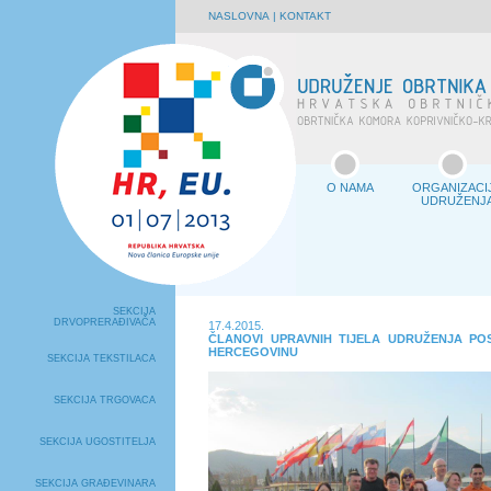
NASLOVNA
|
KONTAKT
O NAMA
ORGANIZACI
UDRUŽENJ
SEKCIJA
DRVOPRERAĐIVAČA
17.4.2015.
ČLANOVI UPRAVNIH TIJELA UDRUŽENJA POS
HERCEGOVINU
SEKCIJA TEKSTILACA
SEKCIJA TRGOVACA
SEKCIJA UGOSTITELJA
SEKCIJA GRAĐEVINARA