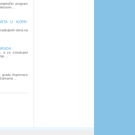
umjetnički program
lesnom ...
BRTA U KOPR-
radicijskih obrta na
GRADA
tvo, a za sveukupni
ju ...
u grada Koprivnice
ičarkama ...