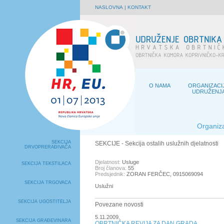
NASLOVNA
|
KONTAKT
O NAMA
ORGANIZACI
UDRUŽENJ
Organiza
SEKCIJA
SEKCIJE
- Sekcija ostalih uslužnih djelatnosti
DRVOPRERAĐIVAČA
Djelatnost:
Usluge
SEKCIJA TEKSTILACA
Broj članova:
55
Predsjednik:
ZORAN FERČEC, 0915069094
SEKCIJA TRGOVACA
Uslužni
SEKCIJA UGOSTITELJA
Povezane novosti
5.11.2009.
SEKCIJA GRAĐEVINARA
OBRTNIČKA REVIJA ZA DAN GRADA