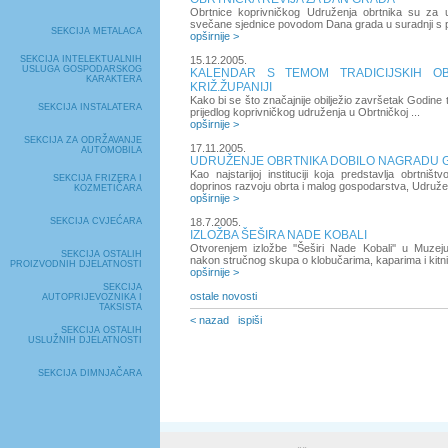
Obrtnice koprivničkog Udruženja obrtnika su za 
svečane sjednice povodom Dana grada u suradnji s p
SEKCIJA METALACA
opširnije >
SEKCIJA INTELEKTUALNIH
15.12.2005.
USLUGA GOSPODARSKOG
KALENDAR S TEMOM TRADICIJSKIH O
KARAKTERA
KRIŽ.ŽUPANIJI
Kako bi se što značajnije obilježio završetak Godine t
SEKCIJA INSTALATERA
prijedlog koprivničkog udruženja u Obrtničkoj ...
opširnije >
SEKCIJA ZA ODRŽAVANJE
17.11.2005.
AUTOMOBILA
UDRUŽENJE OBRTNIKA DOBILO NAGRADU 
Kao najstarijoj instituciji koja predstavlja obrtniš
SEKCIJA FRIZERA I
doprinos razvoju obrta i malog gospodarstva, Udružen
KOZMETIČARA
opširnije >
SEKCIJA CVJEĆARA
18.7.2005.
IZLOŽBA ŠEŠIRA NADE KOBALI
Otvorenjem izložbe ''Šeširi Nade Kobali'' u Muzej
SEKCIJA OSTALIH
nakon stručnog skupa o klobučarima, kaparima i kitn
PROIZVODNIH DJELATNOSTI
opširnije >
SEKCIJA
ostale novosti
AUTOPRIJEVOZNIKA I
TAKSISTA
< nazad
ispiši
SEKCIJA OSTALIH
USLUŽNIH DJELATNOSTI
SEKCIJA DIMNJAČARA