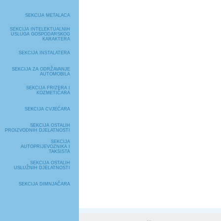
SEKCIJA METALACA
SEKCIJA INTELEKTUALNIH
USLUGA GOSPODARSKOG
KARAKTERA
SEKCIJA INSTALATERA
SEKCIJA ZA ODRŽAVANJE
AUTOMOBILA
SEKCIJA FRIZERA I
KOZMETIČARA
SEKCIJA CVJEĆARA
SEKCIJA OSTALIH
PROIZVODNIH DJELATNOSTI
SEKCIJA
AUTOPRIJEVOZNIKA I
TAKSISTA
SEKCIJA OSTALIH
USLUŽNIH DJELATNOSTI
SEKCIJA DIMNJAČARA