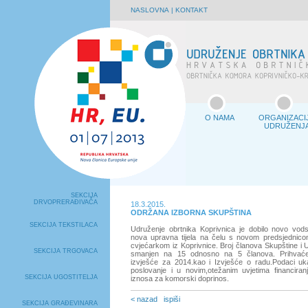
NASLOVNA
|
KONTAKT
O NAMA
ORGANIZACI
UDRUŽENJ
SEKCIJA
DRVOPRERAĐIVAČA
18.3.2015.
ODRŽANA IZBORNA SKUPŠTINA
SEKCIJA TEKSTILACA
Udruženje obrtnika Koprivnica je dobilo novo vod
nova upravna tijela na čelu s novom predsjednic
cvjećarkom iz Koprivnice. Broj članova Skupštine i
SEKCIJA TRGOVACA
smanjen na 15 odnosno na 5 članova. Prihvaće
izvješće za 2014.kao i Izvješće o radu.Podaci u
poslovanje i u novim,otežanim uvjetima financira
SEKCIJA UGOSTITELJA
iznosa za komorski doprinos.
< nazad
ispiši
SEKCIJA GRAĐEVINARA