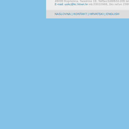
48000 Koprivnica, Taraščice 19, Tel/fax:048/624-206 te
E-mail: uokc@kc.htnet.hr
mb:03010988, žiro račun 23
NASLOVNA
|
KONTAKT
| HRVATSKI | ENGLISH