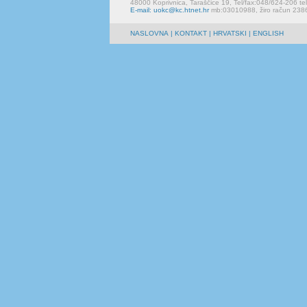
48000 Koprivnica, Taraščice 19, Tel/fax:048/624-206 te
E-mail: uokc@kc.htnet.hr
mb:03010988, žiro račun 23
NASLOVNA
|
KONTAKT
| HRVATSKI | ENGLISH