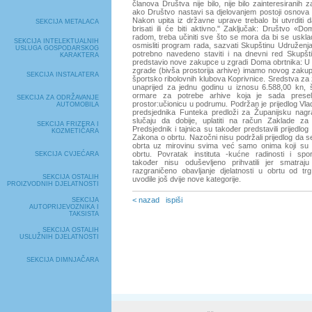
članova Društva nije bilo, nije bilo zainteresiranih 
ako Društvo nastavi sa djelovanjem postoji osnova 
Nakon upita iz državne uprave trebalo bi utvrditi 
SEKCIJA METALACA
brisati ili će biti aktivno." Zaključak: Društvo «Do
radom, treba učiniti sve što se mora da bi se uskl
SEKCIJA INTELEKTUALNIH
osmisliti program rada, sazvati Skupštinu Udruženja
USLUGA GOSPODARSKOG
potrebno navedeno staviti i na dnevni red Skupšti
KARAKTERA
predstavio nove zakupce u zgradi Doma obrtnika: U
zgrade (bivša prostorija arhive) imamo novog zakup
SEKCIJA INSTALATERA
športsko ribolovnih klubova Koprivnice. Sredstva z
unaprijed za jednu godinu u iznosu 6.588,00 kn, 
ormare za potrebe arhive koja je sada presel
SEKCIJA ZA ODRŽAVANJE
prostor:učionicu u podrumu. Podržan je prijedlog Vl
AUTOMOBILA
predsjednika Funteka predloži za Županijsku nag
slučaju da dobije, uplatiti na račun Zaklade za 
SEKCIJA FRIZERA I
Predsjednik i tajnica su također predstavili prijedlo
KOZMETIČARA
Zakona o obrtu. Nazočni nisu podržali prijedlog da se
obrta uz mirovinu svima već samo onima koji su m
obrtu. Povratak instituta -kućne radinosti i sp
SEKCIJA CVJEĆARA
također nisu oduševljeno prihvatili jer smatraj
razgraničeno obavljanje djelatnosti u obrtu od tr
SEKCIJA OSTALIH
uvodile još dvije nove kategorije.
PROIZVODNIH DJELATNOSTI
< nazad
ispiši
SEKCIJA
AUTOPRIJEVOZNIKA I
TAKSISTA
SEKCIJA OSTALIH
USLUŽNIH DJELATNOSTI
SEKCIJA DIMNJAČARA