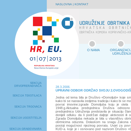
NASLOVNA
|
KONTAKT
O NAMA
ORGANIZACI
UDRUŽENJ
SEKCIJA
DRVOPRERAĐIVAČA
28.3.2006.
UPRAVNI ODBOR ODRŽAO SVOJU 2.OVOGODIŠ
SEKCIJA TEKSTILACA
Jedna od tema bila je Društvo «Domoljub» koje sm
kako bi se nastavila stoljetna tradicija i kako bi se m
povrat imovine:zgrade Domoljuba koju je otela 
SEKCIJA TRGOVACA
1948.g.Aktualna predsjednica Društva odnosn
predsjednica Udruženja predstavila je situaciju čl
donijeli odluku da li podržati daljnje aktivnosti ili 
SEKCIJA UGOSTITELJA
Zgrada Domoljuba nekada je bila u vlasništvu obrtn
obrtnicima oduzeta. Dolaskom na snagu Zakona o
postoji mogućnost njezinog povrata. Uvjet za povra
KUD-a. koje je i osnovano pod nazivom Društvo «
SEKCIJA GRAĐEVINARA