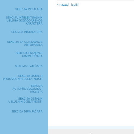
< nazad
ispiši
SEKCIJA METALACA
SEKCIJA INTELEKTUALNIH
USLUGA GOSPODARSKOG
KARAKTERA
SEKCIJA INSTALATERA
SEKCIJA ZA ODRŽAVANJE
AUTOMOBILA
SEKCIJA FRIZERA I
KOZMETIČARA
SEKCIJA CVJEĆARA
SEKCIJA OSTALIH
PROIZVODNIH DJELATNOSTI
SEKCIJA
AUTOPRIJEVOZNIKA I
TAKSISTA
SEKCIJA OSTALIH
USLUŽNIH DJELATNOSTI
SEKCIJA DIMNJAČARA