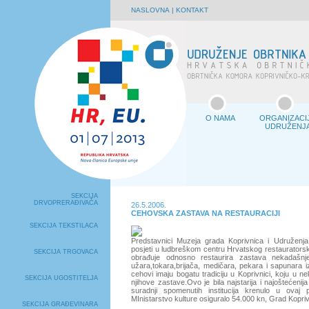
NASLOVNA
|
KONTAKT
O NAMA
ORGANIZACI
UDRUŽENJ
SEKCIJA
DRVOPRERAĐIVAČA
26.5.2006.
CEHOVSKA ZASTAVA NA RESTAURACIJI
SEKCIJA TEKSTILACA
Predstavnici Muzeja grada Koprivnica i Udruženja 
posjeti u ludbreškom centru Hrvatskog restaurators
SEKCIJA TRGOVACA
obrađuje odnosno restaurira zastava nekadašnj
užara,tokara,brijača, medičara, pekara i sapunara i
cehovi imaju bogatu tradiciju u Koprivnici, koju u ne
SEKCIJA UGOSTITELJA
njihove zastave.Ovo je bila najstarija i najoštećenij
suradnji spomenutih institucija krenulo u ovaj 
MInistarstvo kulture osiguralo 54.000 kn, Grad Kopri
SEKCIJA GRAĐEVINARA