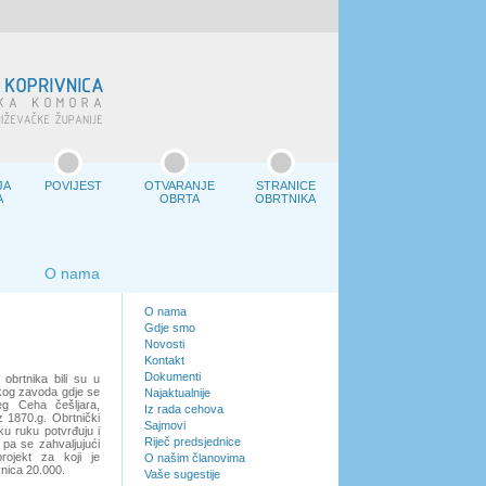
JA
POVIJEST
OTVARANJE
STRANICE
A
OBRTA
OBRTNIKA
O nama
O nama
Gdje smo
Novosti
Kontakt
Dokumenti
obrtnika bili su u
kog zavoda gdje se
Najaktualnije
eg Ceha češljara,
Iz rada cehova
z 1870.g. Obrtnički
Sajmovi
ku ruku potvrđuju i
Riječ predsjednice
a pa se zahvaljujući
projekt za koji je
O našim članovima
vnica 20.000.
Vaše sugestije