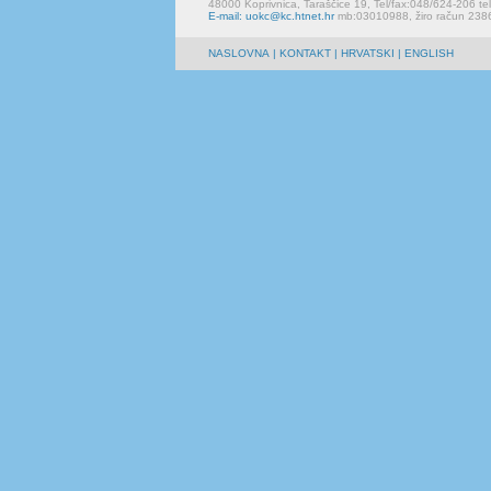
48000 Koprivnica, Taraščice 19, Tel/fax:048/624-206 te
E-mail: uokc@kc.htnet.hr
mb:03010988, žiro račun 23
NASLOVNA
|
KONTAKT
| HRVATSKI | ENGLISH