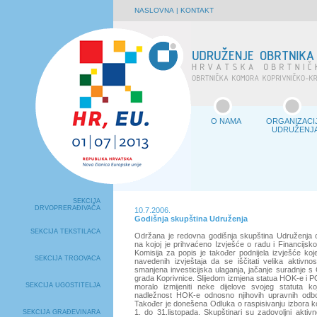
NASLOVNA
|
KONTAKT
O NAMA
ORGANIZACI
UDRUŽENJ
SEKCIJA
DRVOPRERAĐIVAČA
10.7.2006.
Godišnja skupština Udruženja
SEKCIJA TEKSTILACA
Održana je redovna godišnja skupština Udruženja o
na kojoj je prihvaćeno Izvješće o radu i Financijsk
Komisija za popis je također podnijela izvješće koj
SEKCIJA TRGOVACA
navedenih izvještaja da se iščitati velika aktivnos
smanjena investicijska ulaganja, jačanje suradnje 
grada Koprivnice. Slijedom izmjena statua HOK-e i P
SEKCIJA UGOSTITELJA
moralo izmijeniti neke dijelove svojeg statuta 
nadležnost HOK-e odnosno njihovih upravnih odbo
Također je donešena Odluka o raspisivanju izbora ko
1. do 31.listopada. Skupštinari su zadovoljni aktiv
SEKCIJA GRAĐEVINARA