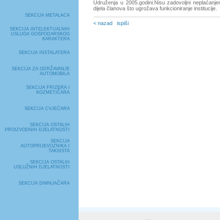
Udruženja u 2005.godini.Nisu zadovoljni neplaćanje
dijela članova što ugrožava funkcioniranje institucije.
SEKCIJA METALACA
< nazad
ispiši
SEKCIJA INTELEKTUALNIH
USLUGA GOSPODARSKOG
KARAKTERA
SEKCIJA INSTALATERA
SEKCIJA ZA ODRŽAVANJE
AUTOMOBILA
SEKCIJA FRIZERA I
KOZMETIČARA
SEKCIJA CVJEĆARA
SEKCIJA OSTALIH
PROIZVODNIH DJELATNOSTI
SEKCIJA
AUTOPRIJEVOZNIKA I
TAKSISTA
SEKCIJA OSTALIH
USLUŽNIH DJELATNOSTI
SEKCIJA DIMNJAČARA