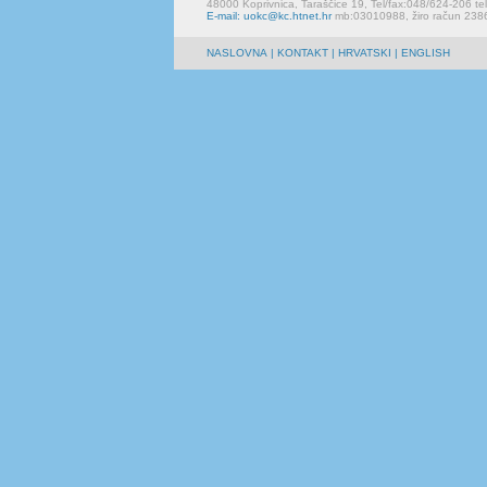
48000 Koprivnica, Taraščice 19, Tel/fax:048/624-206 te
E-mail: uokc@kc.htnet.hr
mb:03010988, žiro račun 23
NASLOVNA
|
KONTAKT
| HRVATSKI | ENGLISH