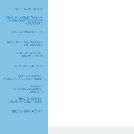
SEKCIJA METALACA
SEKCIJA INTELEKTUALNIH
USLUGA GOSPODARSKOG
KARAKTERA
SEKCIJA INSTALATERA
SEKCIJA ZA ODRŽAVANJE
AUTOMOBILA
SEKCIJA FRIZERA I
KOZMETIČARA
SEKCIJA CVJEĆARA
SEKCIJA OSTALIH
PROIZVODNIH DJELATNOSTI
SEKCIJA
AUTOPRIJEVOZNIKA I
TAKSISTA
SEKCIJA OSTALIH
USLUŽNIH DJELATNOSTI
SEKCIJA DIMNJAČARA