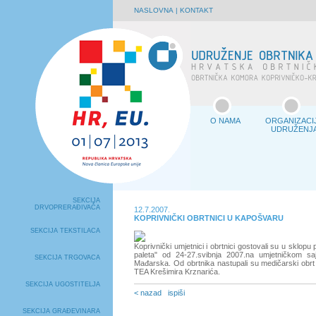
NASLOVNA
|
KONTAKT
O NAMA
ORGANIZACI
UDRUŽENJ
SEKCIJA
DRVOPRERAĐIVAČA
12.7.2007.
KOPRIVNIČKI OBRTNICI U KAPOŠVARU
SEKCIJA TEKSTILACA
Koprivnički umjetnici i obrtnici gostovali su u sklop
paleta" od 24-27.svibnja 2007.na umjetničkom s
SEKCIJA TRGOVACA
Mađarska. Od obrtnika nastupali su medičarski ob
TEA Krešimira Krznarića.
SEKCIJA UGOSTITELJA
< nazad
ispiši
SEKCIJA GRAĐEVINARA