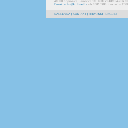
48000 Koprivnica, Taraščice 19, Tel/fax:048/624-206 te
E-mail: uokc@kc.htnet.hr
mb:03010988, žiro račun 23
NASLOVNA
|
KONTAKT
| HRVATSKI | ENGLISH