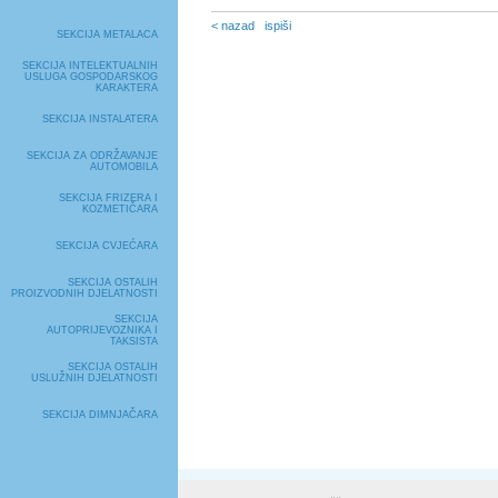
< nazad
ispiši
SEKCIJA METALACA
SEKCIJA INTELEKTUALNIH
USLUGA GOSPODARSKOG
KARAKTERA
SEKCIJA INSTALATERA
SEKCIJA ZA ODRŽAVANJE
AUTOMOBILA
SEKCIJA FRIZERA I
KOZMETIČARA
SEKCIJA CVJEĆARA
SEKCIJA OSTALIH
PROIZVODNIH DJELATNOSTI
SEKCIJA
AUTOPRIJEVOZNIKA I
TAKSISTA
SEKCIJA OSTALIH
USLUŽNIH DJELATNOSTI
SEKCIJA DIMNJAČARA