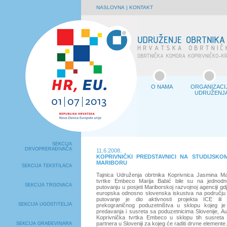
NASLOVNA
|
KONTAKT
O NAMA
ORGANIZACI
UDRUŽENJ
SEKCIJA
DRVOPRERAĐIVAČA
11.6.2008.
KOPRIVNIČKI PREDSTAVNICI NA STUDIJSK
MARIBORU
SEKCIJA TEKSTILACA
Tajnica Udruženja obrtnika Koprivnica Jasmina Mar
tvrtke Embeco Marija Babić bile su na jednod
SEKCIJA TRGOVACA
putovanju u posjeti Mariborskoj razvojnoj agenciji g
europska odnosno slovenska iskustva na području k
putovanje je dio aktivnosti projekta ICE ili In
SEKCIJA UGOSTITELJA
prekograničnog poduzetništva u sklopu kojeg je
predavanja i susreta sa poduzetnicima Slovenije, Au
Koprivnička tvrtka Embeco u sklopu tih susreta 
partnera u Sloveniji za kojeg će raditi drvne elemente.
SEKCIJA GRAĐEVINARA