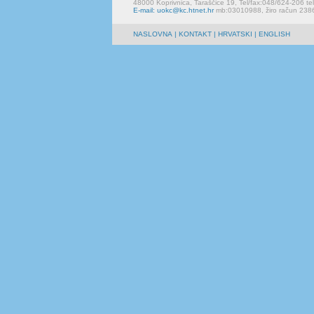
48000 Koprivnica, Taraščice 19, Tel/fax:048/624-206 te
E-mail: uokc@kc.htnet.hr
mb:03010988, žiro račun 23
NASLOVNA
|
KONTAKT
| HRVATSKI | ENGLISH