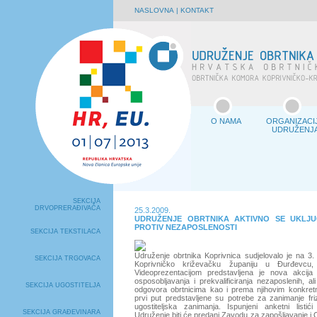
NASLOVNA
|
KONTAKT
O NAMA
ORGANIZACI
UDRUŽENJ
SEKCIJA
DRVOPRERAĐIVAČA
25.3.2009.
UDRUŽENJE OBRTNIKA AKTIVNO SE UKLJ
PROTIV NEZAPOSLENOSTI
SEKCIJA TEKSTILACA
Udruženje obrtnika Koprivnica sudjelovalo je na 3
SEKCIJA TRGOVACA
Koprivničko križevačku županiju u Đurđevcu,
Videoprezentacijom predstavljena je nova akcija
osposobljavanja i prekvalificiranja nezaposlenih, a
SEKCIJA UGOSTITELJA
odgovora obrtnicima kao i prema njihovim konkre
prvi put predstavljene su potrebe za zanimanje fri
ugostiteljska zanimanja. Ispunjeni anketni listići
SEKCIJA GRAĐEVINARA
Udruženje biti će predani Zavodu za zapošljavanje 