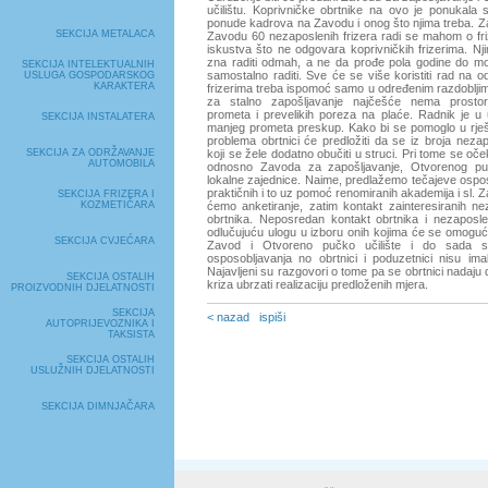
učilištu. Koprivničke obrtnike na ovo je ponukala s
ponude kadrova na Zavodu i onog što njima treba. Za 
SEKCIJA METALACA
Zavodu 60 nezaposlenih frizera radi se mahom o fr
iskustva što ne odgovara koprivničkih frizerima. Njim
zna raditi odmah, a ne da prođe pola godine do 
SEKCIJA INTELEKTUALNIH
samostalno raditi. Sve će se više koristiti rad na o
USLUGA GOSPODARSKOG
KARAKTERA
frizerima treba ispomoć samo u određenim razdoblji
za stalno zapošljavanje najčešće nema prosto
prometa i prevelikih poreza na plaće. Radnik je u u
SEKCIJA INSTALATERA
manjeg prometa preskup. Kako bi se pomoglo u rj
problema obrtnici će predložiti da se iz broja nezap
SEKCIJA ZA ODRŽAVANJE
koji se žele dodatno obučiti u struci. Pri tome se o
AUTOMOBILA
odnosno Zavoda za zapošljavanje, Otvorenog pučk
lokalne zajednice. Naime, predlažemo tečajeve osposo
praktičnih i to uz pomoć renomiranih akademija i sl. Z
SEKCIJA FRIZERA I
KOZMETIČARA
ćemo anketiranje, zatim kontakt zainteresiranih ne
obrtnika. Neposredan kontakt obrtnika i nezaposle
odlučujuću ulogu u izboru onih kojima će se omogući
SEKCIJA CVJEĆARA
Zavod i Otvoreno pučko učilište i do sada su
osposobljavanja no obrtnici i poduzetnici nisu imal
Najavljeni su razgovori o tome pa se obrtnici nadaj
SEKCIJA OSTALIH
kriza ubrzati realizaciju predloženih mjera.
PROIZVODNIH DJELATNOSTI
SEKCIJA
< nazad
ispiši
AUTOPRIJEVOZNIKA I
TAKSISTA
SEKCIJA OSTALIH
USLUŽNIH DJELATNOSTI
SEKCIJA DIMNJAČARA