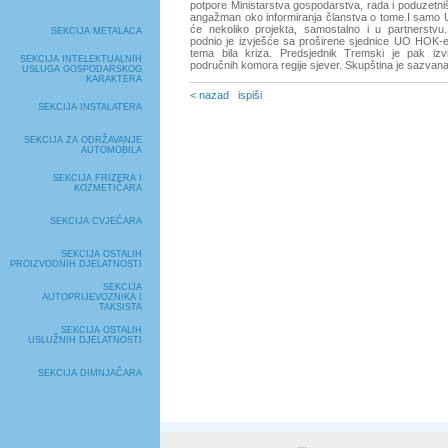
potpore Ministarstva gospodarstva, rada i poduzetni
angažman oko informiranja članstva o tome.I samo U
će nekoliko projekta, samostalno i u partnerstvu.
SEKCIJA METALACA
podnio je izvješće sa proširene sjednice UO HOK-e 
tema bila kriza. Predsjednik Tremski je pak izv
SEKCIJA INTELEKTUALNIH
područnih komora regije sjever. Skupština je sazvana
USLUGA GOSPODARSKOG
KARAKTERA
< nazad
ispiši
SEKCIJA INSTALATERA
SEKCIJA ZA ODRŽAVANJE
AUTOMOBILA
SEKCIJA FRIZERA I
KOZMETIČARA
SEKCIJA CVJEĆARA
SEKCIJA OSTALIH
PROIZVODNIH DJELATNOSTI
SEKCIJA
AUTOPRIJEVOZNIKA I
TAKSISTA
SEKCIJA OSTALIH
USLUŽNIH DJELATNOSTI
SEKCIJA DIMNJAČARA