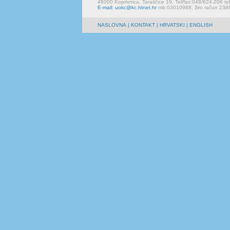
48000 Koprivnica, Taraščice 19, Tel/fax:048/624-206 te
E-mail: uokc@kc.htnet.hr
mb:03010988, žiro račun 23
NASLOVNA
|
KONTAKT
| HRVATSKI | ENGLISH