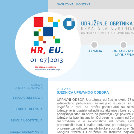
NASLOVNA
|
KONTAKT
O NAMA
ORGANIZACI
UDRUŽENJ
SEKCIJA
DRVOPRERAĐIVAČA
29.4.2009.
SJEDNICA UPRAVNOG ODBORA
SEKCIJA TEKSTILACA
UPRAVNI ODBOR Udruženja održao je svoju 17.sje
jednosglano prihvaćeno Financijsko izvješće za 
Izvješće o radu za prošlu godinu.Iako sa skr
SEKCIJA TRGOVACA
Udruženje je uspjelo odraditi niz aktivnosti koje su 
poboljšanju statusa obrta na području koje pokriva
Udruženja kao institucije. Određen je datum održa
SEKCIJA UGOSTITELJA
raspravljano je o aktivnostima od prošle sje
predstojećim.Kao i inače aktivnost po sekcijama j
pripreme za odlazak na obrtničke sportske igre, Su
Kongres frizera.U Udruženju su trenutno najaktu
SEKCIJA GRAĐEVINARA