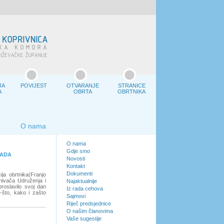
JA
POVIJEST
OTVARANJE
STRANICE
A
OBRTA
OBRTNIKA
O nama
O nama
Gdje smo
PADA
Novosti
Kontakt
Dokumenti
ja obrtnika(Franjo
snivača Udruženja i
Najaktualnije
proslavilo svoj dan
Iz rada cehova
-što, kako i zašto
Sajmovi
Riječ predsjednice
O našim članovima
Vaše sugestije