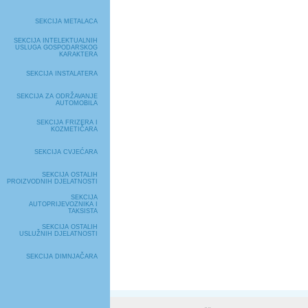
SEKCIJA METALACA
SEKCIJA INTELEKTUALNIH
USLUGA GOSPODARSKOG
KARAKTERA
SEKCIJA INSTALATERA
SEKCIJA ZA ODRŽAVANJE
AUTOMOBILA
SEKCIJA FRIZERA I
KOZMETIČARA
SEKCIJA CVJEĆARA
SEKCIJA OSTALIH
PROIZVODNIH DJELATNOSTI
SEKCIJA
AUTOPRIJEVOZNIKA I
TAKSISTA
SEKCIJA OSTALIH
USLUŽNIH DJELATNOSTI
SEKCIJA DIMNJAČARA