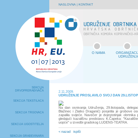
NASLOVNA
|
KONTAKT
O NAMA
ORGANIZACI
UDRUŽENJ
SEKCIJA
DRVOPRERAĐIVAČA
2.11.2009.
UDRUŽENJE PROSLAVILO SVOJ DAN 29.LISTO
SEKCIJA TEKSTILACA
Na dan osnivanja Udruženja, 29.listopada, delegaci
Blažinec i Zlatko Draganić) posjetila je grobove o
SEKCIJA TRGOVACA
zapalila svijeće. Navečer je dvjestotinjak obrtnika 
gledajući kazališnu predstavu K.Čapeka: "Kazalište
uopće" u izvedbi gradskog LUDENS-TEATRA.
SEKCIJA UGOSTITELJA
< nazad
ispiši
SEKCIJA GRAĐEVINARA