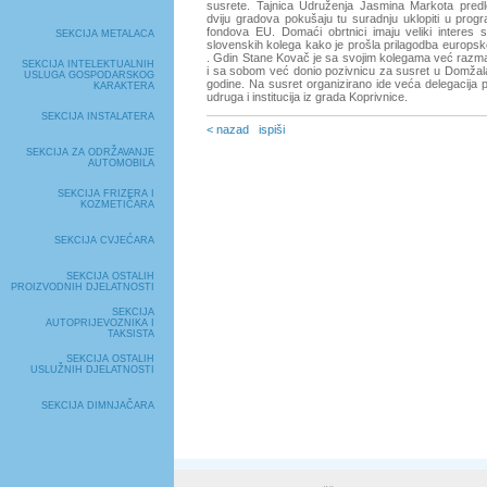
susrete. Tajnica Udruženja Jasmina Markota predlož
dviju gradova pokušaju tu suradnju uklopiti u prog
fondova EU. Domaći obrtnici imaju veliki interes s
SEKCIJA METALACA
slovenskih kolega kako je prošla prilagodba europ
. Gdin Stane Kovač je sa svojim kolegama već razm
SEKCIJA INTELEKTUALNIH
i sa sobom već donio pozivnicu za susret u Domžal
USLUGA GOSPODARSKOG
godine. Na susret organizirano ide veća delegacija 
KARAKTERA
udruga i institucija iz grada Koprivnice.
SEKCIJA INSTALATERA
< nazad
ispiši
SEKCIJA ZA ODRŽAVANJE
AUTOMOBILA
SEKCIJA FRIZERA I
KOZMETIČARA
SEKCIJA CVJEĆARA
SEKCIJA OSTALIH
PROIZVODNIH DJELATNOSTI
SEKCIJA
AUTOPRIJEVOZNIKA I
TAKSISTA
SEKCIJA OSTALIH
USLUŽNIH DJELATNOSTI
SEKCIJA DIMNJAČARA