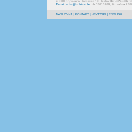
48000 Koprivnica, Taraščice 19, Tel/fax:048/624-206 te
E-mail: uokc@kc.htnet.hr
mb:03010988, žiro račun 23
NASLOVNA
|
KONTAKT
| HRVATSKI | ENGLISH