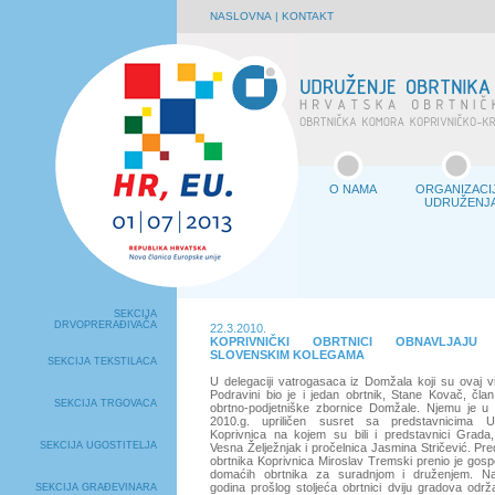
NASLOVNA
|
KONTAKT
O NAMA
ORGANIZACI
UDRUŽENJ
SEKCIJA
DRVOPRERAĐIVAČA
22.3.2010.
KOPRIVNIČKI OBRTNICI OBNAVLJAJ
SLOVENSKIM KOLEGAMA
SEKCIJA TEKSTILACA
U delegaciji vatrogasaca iz Domžala koji su ovaj vi
Podravini bio je i jedan obrtnik, Stane Kovač, čl
SEKCIJA TRGOVACA
obrtno-podjetniške zbornice Domžale. Njemu je u
2010.g. upriličen susret sa predstavnicima U
Koprivnica na kojem su bili i predstavnici Grada
SEKCIJA UGOSTITELJA
Vesna Želježnjak i pročelnica Jasmina Stričević. Pr
obrtnika Koprivnica Miroslav Tremski prenio je gos
domaćih obrtnika za suradnjom i druženjem. N
godina prošlog stoljeća obrtnici dviju gradova održav
SEKCIJA GRAĐEVINARA