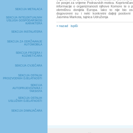
će posjet za vrijeme Podravskih motiva. Koprivničanci
informacije o organiziranosti njihove Komore te o 
SEKCIJA METALACA
obrtništvu donijela Europa. Iako to nije bio os
dogovoreni su i neki konkretni daljnji poslovni k
Jasmina Markota, tajnica Udruženja
SEKCIJA INTELEKTUALNIH
USLUGA GOSPODARSKOG
KARAKTERA
< nazad
ispiši
SEKCIJA INSTALATERA
SEKCIJA ZA ODRŽAVANJE
AUTOMOBILA
SEKCIJA FRIZERA I
KOZMETIČARA
SEKCIJA CVJEĆARA
SEKCIJA OSTALIH
PROIZVODNIH DJELATNOSTI
SEKCIJA
AUTOPRIJEVOZNIKA I
TAKSISTA
SEKCIJA OSTALIH
USLUŽNIH DJELATNOSTI
SEKCIJA DIMNJAČARA