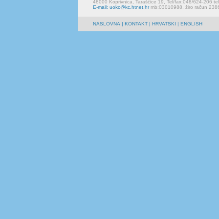
48000 Koprivnica, Taraščice 19, Tel/fax:048/624-206 te
E-mail: uokc@kc.htnet.hr
mb:03010988, žiro račun 23
NASLOVNA
|
KONTAKT
| HRVATSKI | ENGLISH