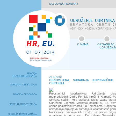
NASLOVNA
|
KONTAKT
O NAMA
ORGANIZACI
UDRUŽENJ
SEKCIJA
DRVOPRERAĐIVAČA
21.4.2010.
OBNOVLJENA SURADNJA KOPRIVNIČKIH 
OBRTNIKA
SEKCIJA TEKSTILACA
Predstavnici koprivničkog Udruženja obrt
SEKCIJA TRGOVACA
(potpredsjednik Darko Pernjak, Krešimir Krznarić, Ma
Smiljana Blažek, Mira Markota, Silvija Vadla, Marij
Udruženja Jasmina Markota) posjetili su 16. tra
SEKCIJA UGOSTITELJA
obrtno-podjetnišku zbornicu u Domžalama. Dogovore
nekadašnja prijateljska suradnja iz osamdesetih godin
Na inicijativu koprivničkih frizerki i uz pomoć dog
SEKCIJA GRAĐEVINARA
organiziran je prvi susret u Domžalama. Slovenska d