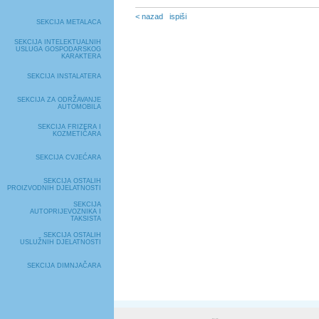
< nazad
ispiši
SEKCIJA METALACA
SEKCIJA INTELEKTUALNIH
USLUGA GOSPODARSKOG
KARAKTERA
SEKCIJA INSTALATERA
SEKCIJA ZA ODRŽAVANJE
AUTOMOBILA
SEKCIJA FRIZERA I
KOZMETIČARA
SEKCIJA CVJEĆARA
SEKCIJA OSTALIH
PROIZVODNIH DJELATNOSTI
SEKCIJA
AUTOPRIJEVOZNIKA I
TAKSISTA
SEKCIJA OSTALIH
USLUŽNIH DJELATNOSTI
SEKCIJA DIMNJAČARA