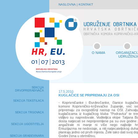
NASLOVNA
|
KONTAKT
O NAMA
ORGANIZACI
UDRUŽENJ
SEKCIJA
DRVOPRERAĐIVAČA
17.5.2010.
KUGLAČICE SE PRIPREMAJU ZA OSI
SEKCIJA TEKSTILACA
- Koprivničanke i Đurđevčanke, članice kuglačk
komore Koprivničko-križevačke županije, već se
pripremaju za ovogodišnji nastup na OSI. Zahvaljuj
SEKCIJA TRGOVACA
kuglačicama iz kuglačkog kluba "Podravka" te trene
vidljivo su napredovale. Voditeljica ekipe Tatjana 
dosta natjecati se nepripremljene pa su ove godine pr
SEKCIJA UGOSTITELJA
angažirale ni manje ni više nego najbolje hr
Entuzijazma ne nedostaje, a niti natjecateljskog duha
planiraju jedno od prvih mjesta. Žele tako dati svoj do
Godini žena u obrtništvu.
SEKCIJA GRAĐEVINARA