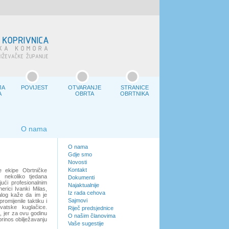
JA
POVIJEST
OTVARANJE
STRANICE
A
OBRTA
OBRTNIKA
O nama
O nama
Gdje smo
Novosti
Kontakt
e ekipe Obrtničke
 nekoliko tjedana
Dokumenti
ući profesionalnim
Najaktualnije
rici Ivanki Milas,
Iz rada cehova
Balog kaže da im je
Sajmovi
omijenile taktiku i
vatske kuglačice.
Riječ predsjednice
, jer za ovu godinu
O našim članovima
prinos obilježavanju
Vaše sugestije