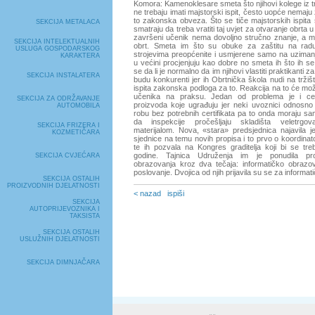
Komora: Kamenoklesare smeta što njihovi kolege iz 
ne trebaju imati majstorski ispit, često uopće nemaju
to zakonska obveza. Što se tiče majstorskih ispita 
SEKCIJA METALACA
smatraju da treba vratiti taj uvjet za otvaranje obrta u
završeni učenik nema dovoljno stručno znanje, a m
SEKCIJA INTELEKTUALNIH
obrt. Smeta im što su obuke za zaštitu na rad
USLUGA GOSPODARSKOG
strojevima preopćenite i usmjerene samo na uzima
KARAKTERA
u većini procjenjuju kao dobre no smeta ih što ih se
se da li je normalno da im njihovi vlastiti praktikanti 
SEKCIJA INSTALATERA
budu konkurenti jer ih Obrtnička škola nudi na tržiš
ispita zakonska podloga za to. Reakcija na to će mož
učenika na praksu. Jedan od problema je i certi
SEKCIJA ZA ODRŽAVANJE
proizvoda koje ugrađuju jer neki uvoznici odnosno 
AUTOMOBILA
robu bez potrebnih certifikata pa to onda moraju sam
da inspekcije pročešljaju skladišta veletrgo
SEKCIJA FRIZERA I
materijalom. Nova, «stara» predsjednica najavila j
KOZMETIČARA
sjednice na temu novih propisa i to prvo o koordinato
te ih pozvala na Kongres graditelja koji bi se tre
godine. Tajnica Udruženja im je ponudila pr
SEKCIJA CVJEĆARA
obrazovanja kroz dva tečaja: informatičko obraz
poslovanje. Dvojica od njih prijavila su se za informa
SEKCIJA OSTALIH
PROIZVODNIH DJELATNOSTI
< nazad
ispiši
SEKCIJA
AUTOPRIJEVOZNIKA I
TAKSISTA
SEKCIJA OSTALIH
USLUŽNIH DJELATNOSTI
SEKCIJA DIMNJAČARA