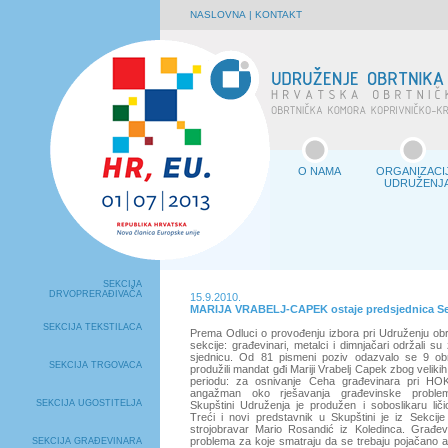
NASLOVNA
|
KONTAKT
O NAMA
ORGANIZACI
UDRUŽENJ
SEKCIJA
DRVOPRERAĐIVAČA
15.9.2010.
MARIJA VRABELJ-CAPEK ostaje predsjednica Sek
SEKCIJA TEKSTILACA
Prema Odluci o provođenju izbora pri Udruženju obrt
sekcije: građevinari, metalci i dimnjačari održali su
sjednicu. Od 81 pismeni poziv odazvalo se 9 obr
SEKCIJA TRGOVACA
produžili mandat gđi Mariji Vrabelj Capek zbog veliki
periodu: za osnivanje Ceha građevinara pri HOK-
angažman oko rješavanja građevinske proble
SEKCIJA UGOSTITELJA
Skupštini Udruženja je produžen i soboslikaru lič
Treći i novi predstavnik u Skupštini je iz Sekcije
strojobravar Mario Rosandić iz Koledinca. Građevin
problema za koje smatraju da se trebaju pojačano anga
SEKCIJA GRAĐEVINARA