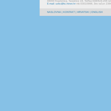
48000 Koprivnica, Taraščice 19, Tel/fax:048/624-206 te
E-mail: uokc@kc.htnet.hr
mb:03010988, žiro račun 23
NASLOVNA
|
KONTAKT
| HRVATSKI | ENGLISH