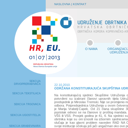
NASLOVNA
|
KONTAKT
O NAMA
ORGANIZACI
UDRUŽENJ
SEKCIJA
DRVOPRERAĐIVAČA
22.10.2010.
ODRŽANA KONSTITUIRAJUĆA SKUPŠTINA UD
SEKCIJA TEKSTILACA
Na konstituirajućoj sjednici Skupštine Udruženja o
potvrđeni su izabrani članovi upravnih tijela Udru
predsjednik je Miroslav Tremski. Nije se promijenio 
SEKCIJA TRGOVACA
odbora. Potpredsjednica Udruženja u ovom četver
je Marija Vrabelj-Capek. Od 21 člana skupštine 3
postotak odnosi se na članove iz prošlog mandata. 
SEKCIJA UGOSTITELJA
VŠS ili VSS. Prosjek godina je 41, 6. Na sjednici su
obrtnika koje su oni iznosili na izbornim sjednicam
slučaja je kao glavni problem naveden RAD NA 
svoje institucije očekuju još jači angažman oko ove p
SEKCIJA GRAĐEVINARA