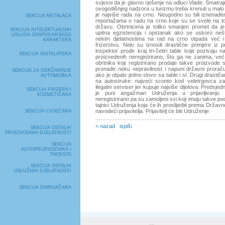
svjesni da je glavno rješenje na odluci Vlade. Smatra
ovogodišnjeg nadzora u turizmu treba krenuti u mal
je najviše rada na crno. Neugodno su bili iznenađe
SEKCIJA METALACA
reportažama o radu na crno koje su se svele na to 
državu. Obrtnicima je toliko smanjen promet da je 
SEKCIJA INTELEKTUALNIH
upitna egzistencija i opstanak ako se uskoro neš
USLUGA GOSPODARSKOG
nekim djelatnostima na rad na crno otpada već 
KARAKTERA
frizerstvu. Neki su iznosili drastične primjere iz
inspektor prođe kraj tri-četiri table koje pozivaju 
SEKCIJA INSTALATERA
proizvedenih neregistrirano, što ga ne zanima, ve
obrtnika koji registrirano prodaje takve proizvod
pronađe neku nepravilnost i napuni državni prora
SEKCIJA ZA ODRŽAVANJE
ako je otpalo jedno slovo sa table i sl. Drugi drastič
AUTOMOBILA
na autostruke: najveći sconto kod veletrgovca za
ilegalni serviser jer kupuje najviše dijelova. Predsj
SEKCIJA FRIZERA I
je puni angažman Udruženja u prijavljivanju 
KOZMETIČARA
neregistrirano pa su zamoljeni svi koji imaju takve p
tajnici Udruženja koja će ih proslijediti prema Držav
navodeći prijavitelja. Prijavitelj će biti Udruženje
SEKCIJA CVJEĆARA
< nazad
ispiši
SEKCIJA OSTALIH
PROIZVODNIH DJELATNOSTI
SEKCIJA
AUTOPRIJEVOZNIKA I
TAKSISTA
SEKCIJA OSTALIH
USLUŽNIH DJELATNOSTI
SEKCIJA DIMNJAČARA