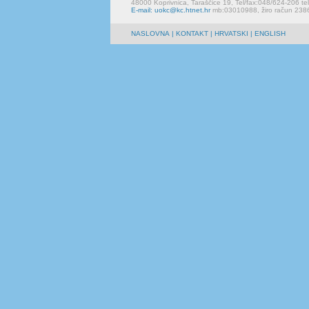
48000 Koprivnica, Taraščice 19, Tel/fax:048/624-206 te
E-mail: uokc@kc.htnet.hr
mb:03010988, žiro račun 23
NASLOVNA
|
KONTAKT
| HRVATSKI | ENGLISH