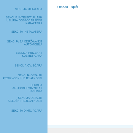
< nazad
ispiši
SEKCIJA METALACA
SEKCIJA INTELEKTUALNIH
USLUGA GOSPODARSKOG
KARAKTERA
SEKCIJA INSTALATERA
SEKCIJA ZA ODRŽAVANJE
AUTOMOBILA
SEKCIJA FRIZERA I
KOZMETIČARA
SEKCIJA CVJEĆARA
SEKCIJA OSTALIH
PROIZVODNIH DJELATNOSTI
SEKCIJA
AUTOPRIJEVOZNIKA I
TAKSISTA
SEKCIJA OSTALIH
USLUŽNIH DJELATNOSTI
SEKCIJA DIMNJAČARA