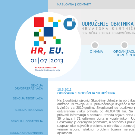
NASLOVNA
|
KONTAKT
O NAMA
ORGANIZACI
UDRUŽENJ
SEKCIJA
DRVOPRERAĐIVAČA
10.5.2011.
ODRŽANA 1.GODIŠNJA SKUPŠTINA
SEKCIJA TEKSTILACA
Na 1.godišnjoj sjednici Skupštine Udruženja obrtnika 
održana 19.travnja 2011. prihvaćeno je Izvješće o rad
izvješće za 2010.godinu. Skupštinari su pozitivno p
SEKCIJA TRGOVACA
ostvarenom višku prihoda od 46.034,36 kn. Sa 
prihvatili informaciju o nastavku trenda odjava obrt
39 prijava i 71 odjavom obrta u koprivničkom Ud
SEKCIJA UGOSTITELJA
Poslovanje je ocijenjeno pozitivnim, a naročito s pozic
raspravi oko najvećih problema u obrtništvu ponovo j
vrijeme izbora, istaknut problem bujanja neregist
djelatnosti.
SEKCIJA GRAĐEVINARA