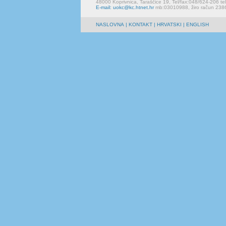
48000 Koprivnica, Taraščice 19, Tel/fax:048/624-206 te
E-mail: uokc@kc.htnet.hr
mb:03010988, žiro račun 23
NASLOVNA
|
KONTAKT
| HRVATSKI | ENGLISH