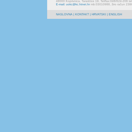
48000 Koprivnica, Taraščice 19, Tel/fax:048/624-206 te
E-mail: uokc@kc.htnet.hr
mb:03010988, žiro račun 23
NASLOVNA
|
KONTAKT
| HRVATSKI | ENGLISH