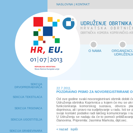
NASLOVNA
|
KONTAKT
O NAMA
ORGANIZACI
UDRUŽENJ
SEKCIJA
DRVOPRERAĐIVAČA
22.7.2011.
POZDRAVNO PISMO ZA NOVOREGISTRIRANE O
SEKCIJA TEKSTILACA
Od ove godine svaki novoregistrirani obrtnik dobiti
Udruženja obrtnika Koprivnica u kojem će mu se ukra
funkcioniranja komorskog sustava, obveza pl
SEKCIJA TRGOVACA
doprinosa, ali i pravo na sudjelovanje u radu. Isti se
svoje kontakt podatke radi lakšeg komuniciranja i ra
U Udruženju se nadaju da će to pomoći približavanj
SEKCIJA UGOSTITELJA
članovima. Pripremila: Jasmina Markota, dipl.oec.
< nazad
ispiši
SEKCIJA GRAĐEVINARA