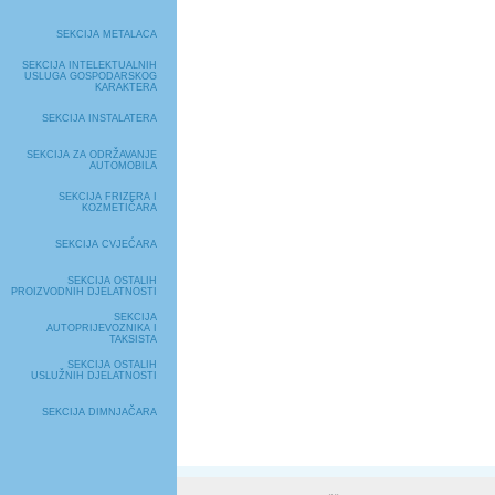
SEKCIJA METALACA
SEKCIJA INTELEKTUALNIH
USLUGA GOSPODARSKOG
KARAKTERA
SEKCIJA INSTALATERA
SEKCIJA ZA ODRŽAVANJE
AUTOMOBILA
SEKCIJA FRIZERA I
KOZMETIČARA
SEKCIJA CVJEĆARA
SEKCIJA OSTALIH
PROIZVODNIH DJELATNOSTI
SEKCIJA
AUTOPRIJEVOZNIKA I
TAKSISTA
SEKCIJA OSTALIH
USLUŽNIH DJELATNOSTI
SEKCIJA DIMNJAČARA