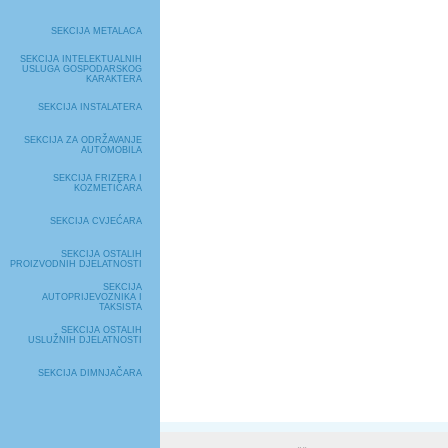
SEKCIJA METALACA
SEKCIJA INTELEKTUALNIH
USLUGA GOSPODARSKOG
KARAKTERA
SEKCIJA INSTALATERA
SEKCIJA ZA ODRŽAVANJE
AUTOMOBILA
SEKCIJA FRIZERA I
KOZMETIČARA
SEKCIJA CVJEĆARA
SEKCIJA OSTALIH
PROIZVODNIH DJELATNOSTI
SEKCIJA
AUTOPRIJEVOZNIKA I
TAKSISTA
SEKCIJA OSTALIH
USLUŽNIH DJELATNOSTI
SEKCIJA DIMNJAČARA