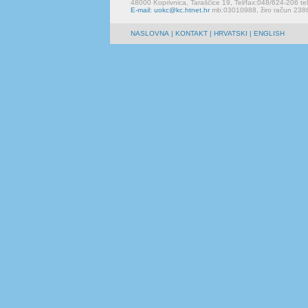
48000 Koprivnica, Taraščice 19, Tel/fax:048/624-206 te
E-mail: uokc@kc.htnet.hr
mb:03010988, žiro račun 23
NASLOVNA
|
KONTAKT
| HRVATSKI | ENGLISH