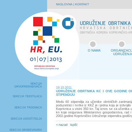
NASLOVNA
|
KONTAKT
O NAMA
ORGANIZACI
UDRUŽENJ
SEKCIJA
DRVOPRERAĐIVAČA
19.10.2011.
UDRUŽENJE OBRTNIKA KC I OVE GODINE O
STIPENDIJU
SEKCIJA TEKSTILACA
Među 60 stipendija za učenike obrtničkih zanimanja
poduzetnici i tvrtke iz KKŽ je i jedna koju je izdvojil
SEKCIJA TRGOVACA
Koprivnica u visini 350 kn. Taj iznos se za učenika
kn koje osigurava Ministarstvo gospodarstva, rad i
2002.godine Koprivničko Udruženje stipendira godišn
SEKCIJA UGOSTITELJA
< nazad
ispiši
SEKCIJA GRAĐEVINARA