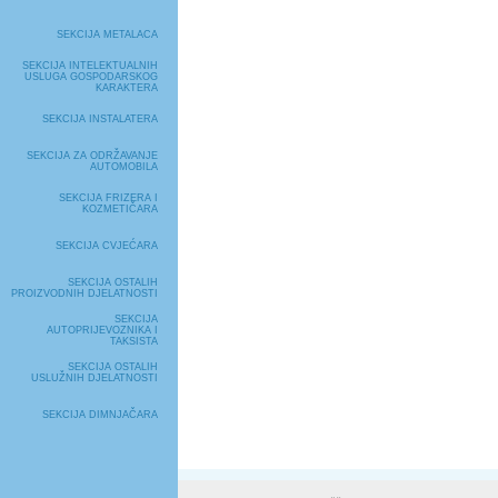
SEKCIJA METALACA
SEKCIJA INTELEKTUALNIH
USLUGA GOSPODARSKOG
KARAKTERA
SEKCIJA INSTALATERA
SEKCIJA ZA ODRŽAVANJE
AUTOMOBILA
SEKCIJA FRIZERA I
KOZMETIČARA
SEKCIJA CVJEĆARA
SEKCIJA OSTALIH
PROIZVODNIH DJELATNOSTI
SEKCIJA
AUTOPRIJEVOZNIKA I
TAKSISTA
SEKCIJA OSTALIH
USLUŽNIH DJELATNOSTI
SEKCIJA DIMNJAČARA