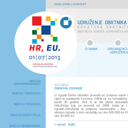
NASLOVNA
|
KONTAKT
O NAMA
ORGANIZACI
UDRUŽENJ
SEKCIJA
DRVOPRERAĐIVAČA
10.2.2012.
OBNOVA ZGRADE
SEKCIJA TEKSTILACA
U zgradi Doma obrtnika provodi se izmjena starih 
cijevi te sanitarnih čvorova. Oličiti će se kompletna 
punih 35 godina. Sve to je dio plana dosadašnji
SEKCIJA TRGOVACA
Udruženja koji se provodi od 1998. kada je i
zgrade.Udruženje je potpuno samostalno i bez p
obnovu zgrade u tom razdoblju sa oko 500.000 kn.Ovi
SEKCIJA UGOSTITELJA
oko 20.000 kn.
< nazad
ispiši
SEKCIJA GRAĐEVINARA