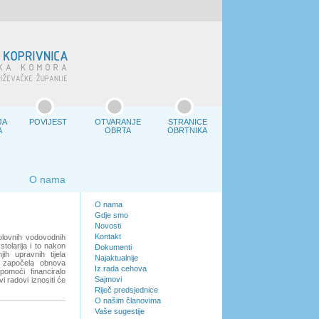
JA
POVIJEST
OTVARANJE
STRANICE
A
OBRTA
OBRTNIKA
O nama
O nama
Gdje smo
Novosti
Kontakt
olovnih vodovodnih
stolarija i to nakon
Dokumenti
h upravnih tijela
Najaktualnije
 započela obnova
Iz rada cehova
omoći financiralo
Sajmovi
 radovi iznositi će
Riječ predsjednice
O našim članovima
Vaše sugestije