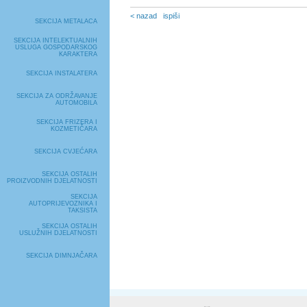
< nazad
ispiši
SEKCIJA METALACA
SEKCIJA INTELEKTUALNIH
USLUGA GOSPODARSKOG
KARAKTERA
SEKCIJA INSTALATERA
SEKCIJA ZA ODRŽAVANJE
AUTOMOBILA
SEKCIJA FRIZERA I
KOZMETIČARA
SEKCIJA CVJEĆARA
SEKCIJA OSTALIH
PROIZVODNIH DJELATNOSTI
SEKCIJA
AUTOPRIJEVOZNIKA I
TAKSISTA
SEKCIJA OSTALIH
USLUŽNIH DJELATNOSTI
SEKCIJA DIMNJAČARA