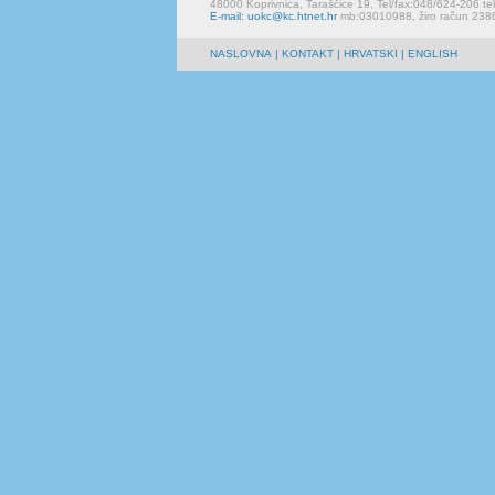
48000 Koprivnica, Taraščice 19, Tel/fax:048/624-206 te
E-mail: uokc@kc.htnet.hr
mb:03010988, žiro račun 23
NASLOVNA
|
KONTAKT
| HRVATSKI | ENGLISH