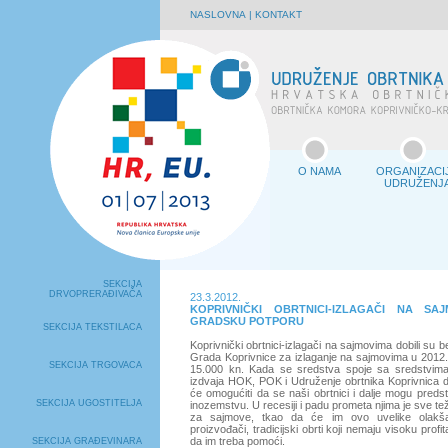
NASLOVNA
|
KONTAKT
O NAMA
ORGANIZACI
UDRUŽENJ
SEKCIJA
DRVOPRERAĐIVAČA
23.3.2012.
KOPRIVNIČKI OBRTNICI-IZLAGAČI NA SAJ
GRADSKU POTPORU
SEKCIJA TEKSTILACA
Koprivnički obrtnici-izlagači na sajmovima dobili su 
Grada Koprivnice za izlaganje na sajmovima u 2012.
SEKCIJA TRGOVACA
15.000 kn. Kada se sredstva spoje sa sredstvima
izdvaja HOK, POK i Udruženje obrtnika Koprivnica d
će omogućiti da se naši obrtnici i dalje mogu predstavl
SEKCIJA UGOSTITELJA
inozemstvu. U recesiji i padu prometa njima je sve tež
za sajmove, tkao da će im ovo uvelike olakša
proizvođači, tradicijski obrti koji nemaju visoku profi
da im treba pomoći.
SEKCIJA GRAĐEVINARA