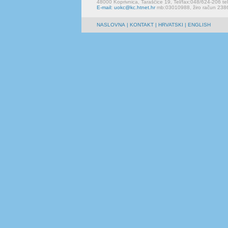
48000 Koprivnica, Taraščice 19, Tel/fax:048/624-206 te
E-mail: uokc@kc.htnet.hr
mb:03010988, žiro račun 23
NASLOVNA
|
KONTAKT
| HRVATSKI | ENGLISH