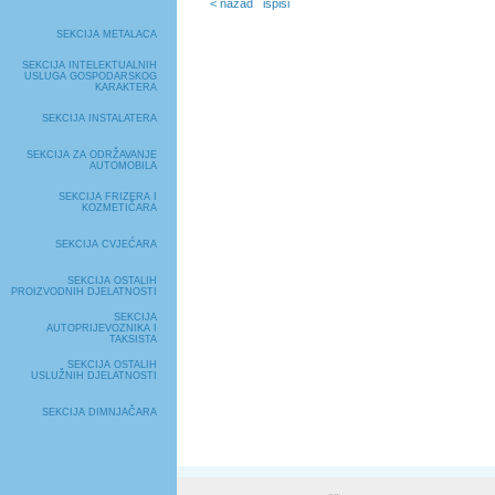
< nazad
ispiši
SEKCIJA METALACA
SEKCIJA INTELEKTUALNIH
USLUGA GOSPODARSKOG
KARAKTERA
SEKCIJA INSTALATERA
SEKCIJA ZA ODRŽAVANJE
AUTOMOBILA
SEKCIJA FRIZERA I
KOZMETIČARA
SEKCIJA CVJEĆARA
SEKCIJA OSTALIH
PROIZVODNIH DJELATNOSTI
SEKCIJA
AUTOPRIJEVOZNIKA I
TAKSISTA
SEKCIJA OSTALIH
USLUŽNIH DJELATNOSTI
SEKCIJA DIMNJAČARA