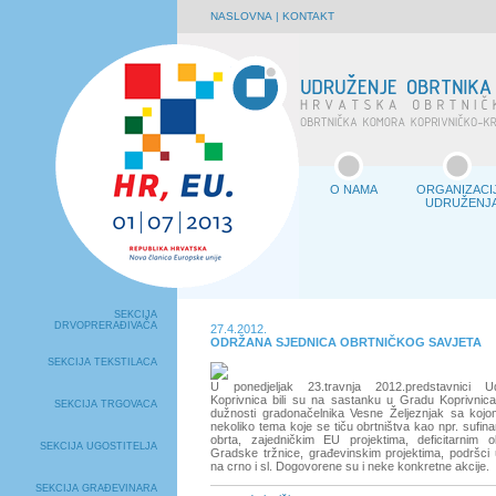
NASLOVNA
|
KONTAKT
O NAMA
ORGANIZACI
UDRUŽENJ
SEKCIJA
DRVOPRERAĐIVAČA
27.4.2012.
ODRŽANA SJEDNICA OBRTNIČKOG SAVJETA
SEKCIJA TEKSTILACA
U ponedjeljak 23.travnja 2012.predstavnici U
Koprivnica bili su na sastanku u Gradu Koprivnica
SEKCIJA TRGOVACA
dužnosti gradonačelnika Vesne Željeznjak sa kojom
nekoliko tema koje se tiču obrtništva kao npr. sufinan
obrta, zajedničkim EU projektima, deficitarnim o
SEKCIJA UGOSTITELJA
Gradske tržnice, građevinskim projektima, podršci 
na crno i sl. Dogovorene su i neke konkretne akcije.
SEKCIJA GRAĐEVINARA