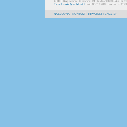
48000 Koprivnica, Taraščice 19, Tel/fax:048/624-206 te
E-mail: uokc@kc.htnet.hr
mb:03010988, žiro račun 23
NASLOVNA
|
KONTAKT
| HRVATSKI | ENGLISH