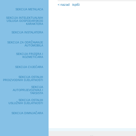
< nazad
ispiši
SEKCIJA METALACA
SEKCIJA INTELEKTUALNIH
USLUGA GOSPODARSKOG
KARAKTERA
SEKCIJA INSTALATERA
SEKCIJA ZA ODRŽAVANJE
AUTOMOBILA
SEKCIJA FRIZERA I
KOZMETIČARA
SEKCIJA CVJEĆARA
SEKCIJA OSTALIH
PROIZVODNIH DJELATNOSTI
SEKCIJA
AUTOPRIJEVOZNIKA I
TAKSISTA
SEKCIJA OSTALIH
USLUŽNIH DJELATNOSTI
SEKCIJA DIMNJAČARA