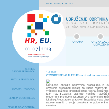
NASLOVNA
|
KONTAKT
O NAMA
ORGANIZACI
UDRUŽENJ
SEKCIJA
DRVOPRERAĐIVAČA
1.6.2012.
OTVORENJE I-GALERIJE-ručni rad na moderan n
SEKCIJA TEKSTILACA
Udruženje obrtnika Koprivnica organiziralo je sv
otvorenje prodajnog mjesta za ručne radove.Na o
SEKCIJA TRGOVACA
vršiteljica dužnosti gradonačelnika Vesna Želježnja
Ivan Pal. I-Galerija, vlasnice Ivančice Pavešić
modernijim pristupom iskoristiti sve potencijale r
SEKCIJA UGOSTITELJA
lokalnog.Predstavnici gradske i županijske vlasti obe
radove uvrstiti u svoje protokolarne poklone što i
vlasnice.
SEKCIJA GRAĐEVINARA