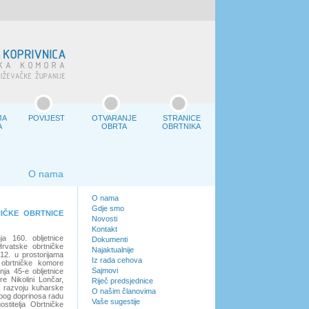
JA
POVIJEST
OTVARANJE
STRANICE
A
OBRTA
OBRTNIKA
O nama
O nama
Gdje smo
NIČKE OBRTNICE
Novosti
Kontakt
a 160. obljetnice
Dokumenti
Hrvatske obrtničke
Najaktualnije
12. u prostorijama
Iz rada cehova
 obrtničke komore
Sajmovi
ja 45-e obljetnice
e Nikolini Lončar,
Riječ predsjednice
u razvoju kuharske
O našim članovima
zbog doprinosa radu
Vaše sugestije
stitelja Obrtničke