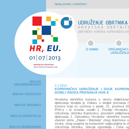
NASLOVNA
|
KONTAKT
O NAMA
ORGANIZACI
UDRUŽENJ
SEKCIJA
DRVOPRERAĐIVAČA
2.1.2013.
KOPRIVNIČKO UDRUŽENJE I DVIJE KOPRIV
DOBILI VISOKA PRIZNANJA HOK-E
SEKCIJA TEKSTILACA
Hrvatska obrtnička komora u okviru obilježavanj
djelovanja donijela je Odluku o dodjeli priznanja 
SEKCIJA TRGOVACA
komore koja su uručena u petak, 21. prosinca 20
POK-e i to između ostalih 1. Povelju Hrvatske
Udruženju obrtnika Koprivnica, povodom obilježavan
SEKCIJA UGOSTITELJA
djelovanja 2. Zahvalnicu Hrvatske obrtničke komor
vlasnici obrta „Zlatan i Marinela“ zbog doprinosa 
struke, zbog uspjeha na kuharskim natjecanjima te 
Udruženja obrtnika, Sekcije ugostitelja i Ceha ugo
SEKCIJA GRAĐEVINARA