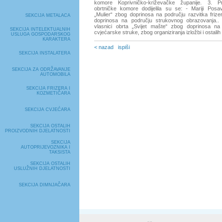
komore Koprivničko-križevačke županije. 3. P
obrtničke komore dodijelila su se: - Mariji Posav
„Mulier“ zbog doprinosa na području razvitka frize
SEKCIJA METALACA
doprinosa na području strukovnog obrazovanja.. 
vlasnici obrta „Svijet mašte“ zbog doprinosa na
SEKCIJA INTELEKTUALNIH
cvjećarske struke, zbog organiziranja izložbi i ostalih
USLUGA GOSPODARSKOG
KARAKTERA
< nazad
ispiši
SEKCIJA INSTALATERA
SEKCIJA ZA ODRŽAVANJE
AUTOMOBILA
SEKCIJA FRIZERA I
KOZMETIČARA
SEKCIJA CVJEĆARA
SEKCIJA OSTALIH
PROIZVODNIH DJELATNOSTI
SEKCIJA
AUTOPRIJEVOZNIKA I
TAKSISTA
SEKCIJA OSTALIH
USLUŽNIH DJELATNOSTI
SEKCIJA DIMNJAČARA