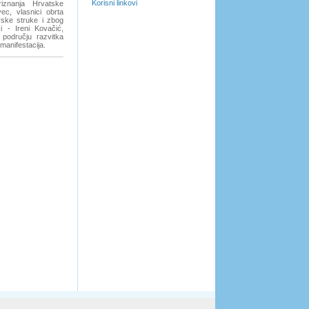
Korisni linkovi
riznanja Hrvatske
ec, vlasnici obrta
rske struke i zbog
i - Ireni Kovačić,
 području razvitka
 manifestacija.