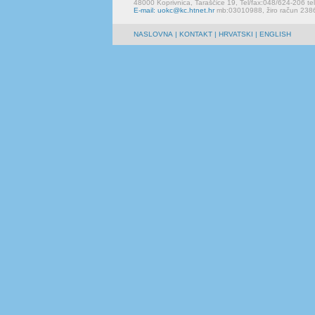
48000 Koprivnica, Taraščice 19, Tel/fax:048/624-206 te
E-mail: uokc@kc.htnet.hr
mb:03010988, žiro račun 23
NASLOVNA
|
KONTAKT
| HRVATSKI | ENGLISH