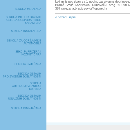
koji im je potreban za 1 godinu za ukupne doprinose
Bradić Sović Koprivnica, Dubovečki breg 39 098-69
387 snjezana.bradicsovic@optinet.hr
SEKCIJA METALACA
< nazad
ispiši
SEKCIJA INTELEKTUALNIH
USLUGA GOSPODARSKOG
KARAKTERA
SEKCIJA INSTALATERA
SEKCIJA ZA ODRŽAVANJE
AUTOMOBILA
SEKCIJA FRIZERA I
KOZMETIČARA
SEKCIJA CVJEĆARA
SEKCIJA OSTALIH
PROIZVODNIH DJELATNOSTI
SEKCIJA
AUTOPRIJEVOZNIKA I
TAKSISTA
SEKCIJA OSTALIH
USLUŽNIH DJELATNOSTI
SEKCIJA DIMNJAČARA