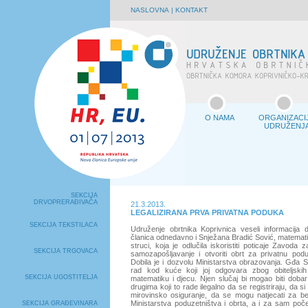
NASLOVNA
|
KONTAKT
O NAMA
ORGANIZACI
UDRUŽENJ
SEKCIJA
DRVOPRERAĐIVAČA
21.3.2013.
LEGALIZIRANA PRVA PRIVATNA PODUKA
SEKCIJA TEKSTILACA
Udruženje obrtnika Koprivnica veseli informacija 
članica odnedavno i Snježana Bradić Sović, matemati
struci, koja je odlučila iskoristiti poticaje Zavoda 
SEKCIJA TRGOVACA
samozapošljavanje i otvoriti obrt za privatnu pod
Dobila je i dozvolu Ministarstva obrazovanja. Gđa S
rad kod kuće koji joj odgovara zbog obiteljskih
SEKCIJA UGOSTITELJA
matematiku i djecu. Njen slučaj bi mogao biti doba
drugima koji to rade ilegalno da se registriraju, da s
mirovinsko osiguranje, da se mogu natjecati za b
Ministarstva poduzetništva i obrta, a i za sam poč
SEKCIJA GRAĐEVINARA