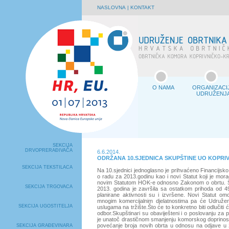
NASLOVNA
|
KONTAKT
O NAMA
ORGANIZACI
UDRUŽENJ
SEKCIJA
DRVOPRERAĐIVAČA
6.6.2014.
ODRŽANA 10.SJEDNICA SKUPŠTINE UO KOPRI
SEKCIJA TEKSTILACA
Na 10.sjednici jednoglasno je prihvaćeno Financijsko 
o radu za 2013.godinu kao i novi Statut koji je mora
novim Statutom HOK-e odnosno Zakonom o obrtu. Što
SEKCIJA TRGOVACA
2013. godina je završila sa ostatkom prihoda od 4
planirane aktivnosti su i izvršene. Novi Statut omo
mnogim komercijalnim djelatnostima pa će Udruže
SEKCIJA UGOSTITELJA
uslugama na tržište.Što će to konkretno biti odlučiti
odbor.Skupštinari su obaviješteni i o poslovanju za p
je unatoč drastičnom smanjenju komorskog doprinosa 
povećanje broja novih obrta u odnosu na odjave u 2
SEKCIJA GRAĐEVINARA