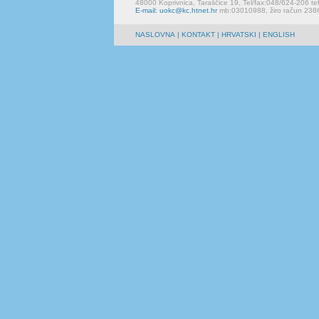
48000 Koprivnica, Taraščice 19, Tel/fax:048/624-206 te
E-mail: uokc@kc.htnet.hr
mb:03010988, žiro račun 23
NASLOVNA
|
KONTAKT
| HRVATSKI | ENGLISH