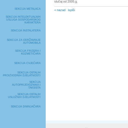
slučaj od 2005.g.
SEKCIJA METALACA
< nazad
ispiši
SEKCIJA INTELEKTUALNIH
USLUGA GOSPODARSKOG
KARAKTERA
SEKCIJA INSTALATERA
SEKCIJA ZA ODRŽAVANJE
AUTOMOBILA
SEKCIJA FRIZERA I
KOZMETIČARA
SEKCIJA CVJEĆARA
SEKCIJA OSTALIH
PROIZVODNIH DJELATNOSTI
SEKCIJA
AUTOPRIJEVOZNIKA I
TAKSISTA
SEKCIJA OSTALIH
USLUŽNIH DJELATNOSTI
SEKCIJA DIMNJAČARA