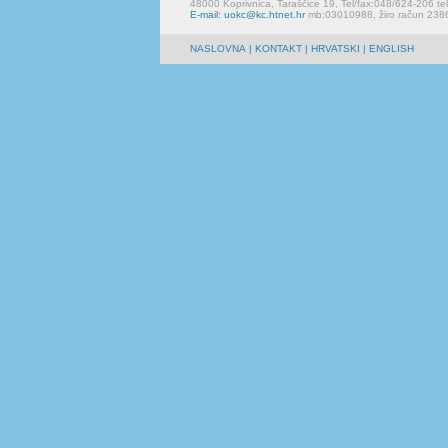
48000 Koprivnica, Taraščice 19, Tel/fax:048/624-206 te
E-mail: uokc@kc.htnet.hr
mb:03010988, žiro račun 23
NASLOVNA
|
KONTAKT
| HRVATSKI | ENGLISH