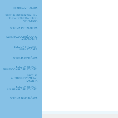
SEKCIJA METALACA
SEKCIJA INTELEKTUALNIH
USLUGA GOSPODARSKOG
KARAKTERA
SEKCIJA INSTALATERA
SEKCIJA ZA ODRŽAVANJE
AUTOMOBILA
SEKCIJA FRIZERA I
KOZMETIČARA
SEKCIJA CVJEĆARA
SEKCIJA OSTALIH
PROIZVODNIH DJELATNOSTI
SEKCIJA
AUTOPRIJEVOZNIKA I
TAKSISTA
SEKCIJA OSTALIH
USLUŽNIH DJELATNOSTI
SEKCIJA DIMNJAČARA