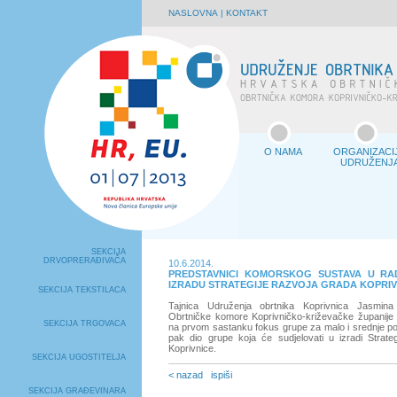
NASLOVNA
|
KONTAKT
O NAMA
ORGANIZACI
UDRUŽENJ
SEKCIJA
DRVOPRERAĐIVAČA
10.6.2014.
PREDSTAVNICI KOMORSKOG SUSTAVA U RA
IZRADU STRATEGIJE RAZVOJA GRADA KOPRIV
SEKCIJA TEKSTILACA
Tajnica Udruženja obrtnika Koprivnica Jasmina
Obrtničke komore Koprivničko-križevačke županije 
SEKCIJA TRGOVACA
na prvom sastanku fokus grupe za malo i srednje po
pak dio grupe koja će sudjelovati u izradi Strate
Koprivnice.
SEKCIJA UGOSTITELJA
< nazad
ispiši
SEKCIJA GRAĐEVINARA