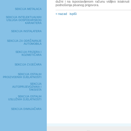
dužni i na ispostavljenom računu vidljivo istaknuti
podnošenja pisanog prigovora.
SEKCIJA METALACA
< nazad
ispiši
SEKCIJA INTELEKTUALNIH
USLUGA GOSPODARSKOG
KARAKTERA
SEKCIJA INSTALATERA
SEKCIJA ZA ODRŽAVANJE
AUTOMOBILA
SEKCIJA FRIZERA I
KOZMETIČARA
SEKCIJA CVJEĆARA
SEKCIJA OSTALIH
PROIZVODNIH DJELATNOSTI
SEKCIJA
AUTOPRIJEVOZNIKA I
TAKSISTA
SEKCIJA OSTALIH
USLUŽNIH DJELATNOSTI
SEKCIJA DIMNJAČARA