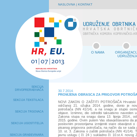
NASLOVNA
|
KONTAKT
O NAMA
ORGANIZACI
UDRUŽENJ
SEKCIJA
DRVOPRERAĐIVAČA
30.7.2014.
PROMJENA OBRASCA ZA PRIGOVOR POTROŠ
SEKCIJA TEKSTILACA
NOVI ZAKON O ZAŠTITI POTROŠAČA Hrvatski sa
održanoj 21. ožujka 2014. godine, donio je nov
potrošača (NN 41/14). a na snagu je stupio os
SEKCIJA TRGOVACA
objave. Iznimno, dio odredbi taksativno naveden u
Zakona stupa na snagu dana 13. lipnja 2014., od
2015. godine. Ovim putem Vas obavještavamo da j
SEKCIJA UGOSTITELJA
poslovnim prostorijama izmijeniti stare obavijesti 
pisanog prigovora potrošača, na način da se sada 
10. st. 3. Zakona o zaštiti potrošača (NN 41/14). T
javnu uslugu ( čl. 24 ) sukladno čl. 10.st.4. novog
SEKCIJA GRAĐEVINARA