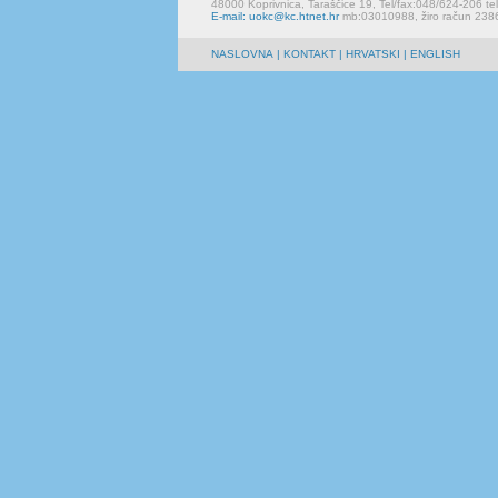
48000 Koprivnica, Taraščice 19, Tel/fax:048/624-206 te
E-mail: uokc@kc.htnet.hr
mb:03010988, žiro račun 23
NASLOVNA
|
KONTAKT
| HRVATSKI | ENGLISH