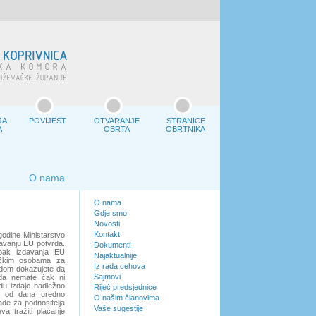
JA
POVIJEST
OTVARANJE
STRANICE
A
OBRTA
OBRTNIKA
O nama
O nama
Gdje smo
Novosti
Kontakt
odine Ministarstvo
davanju EU potvrda.
Dokumenti
upak izdavanja EU
Najaktualnije
zičkim osobama za
Iz rada cehova
rdom dokazujete da
Sajmovi
 da nemate čak ni
du izdaje nadležno
Riječ predsjednice
na od dana uredno
O našim članovima
ade za podnositelja
Vaše sugestije
a tražiti plaćanje