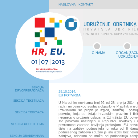
NASLOVNA
|
KONTAKT
O NAMA
ORGANIZACI
UDRUŽENJ
SEKCIJA
DRVOPRERAĐIVAČA
28.10.2014.
EU POTVRDA
SEKCIJA TEKSTILACA
U Narodnim novinama broj 92 od 28. srpnja 2014. g
rada i mirovinskog sustava objavilo je Pravilnik o iz
Pravilnikom se propisuje izgled, sadržaj i post
SEKCIJA TRGOVACA
potvrde, koja se izdaje hrvatskim pravnim i fi
neometano pružanje usluga na EU tržištu. EU potv
ste poslovno nastanjeni u Republici Hrvatskoj i
SEKCIJA UGOSTITELJA
privremene zabrane bavljenja profesijom. EU potvr
tijelo na zahtjev podnositelja u roku od 8 da
podnesenog zahtjeva i dužno je istu izdati bez nakn
zahtjeva, odnosno ne može od podnositelja zahtjev
SEKCIJA GRAĐEVINARA