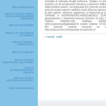
pristojbe ili naknadu drugih troškova. Zahtjev za i
podnosi se na propisanom obrascu u pisanom obliku 
elektroničkim putem. Za izdavanje EU potvrde za fiz
SEKCIJA METALACA
potvrdu izdaju mjesno nadležni uredi državne uprave
je obrt upisan, odnosno registriran. U Koprivnici 
SEKCIJA INTELEKTUALNIH
UPRAVE U KOPRIVNIČKO-KRIŽEVAČKOJ ŽUPAN
USLUGA GOSPODARSKOG
gospodarstvo i imovinsko-pravne poslove (2 kat),
KARAKTERA
Telefon: 048/658-108, Telefaks: 048/65
UDU.koprivnica@globalnet.hr (radno vrijeme: 07:0
SEKCIJA INSTALATERA
EU potvrde možete preuzeti na sli
http://www.mrms.hr/izdavanje-eu-potvrde-2/
SEKCIJA ZA ODRŽAVANJE
AUTOMOBILA
< nazad
ispiši
SEKCIJA FRIZERA I
KOZMETIČARA
SEKCIJA CVJEĆARA
SEKCIJA OSTALIH
PROIZVODNIH DJELATNOSTI
SEKCIJA
AUTOPRIJEVOZNIKA I
TAKSISTA
SEKCIJA OSTALIH
USLUŽNIH DJELATNOSTI
SEKCIJA DIMNJAČARA