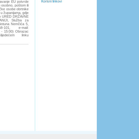
Korisni linkovi
zdavanje EU potvrde
osobno, poštom ili
ičke osobe obrtnike
 u županijama, gdje
je to URED DRŽAVNE
IJI, Služba za
 Antuna Nemčića 5,
8-101, e-mail:
0 - 15:00) Obrazac
jedećem linku