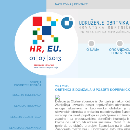
NASLOVNA
|
KONTAKT
O NAMA
ORGANIZACI
UDRUŽENJ
SEKCIJA
DRVOPRERAĐIVAČA
29.1.2015.
OBRTNICI IZ DOMŽALA U POSJETI KOPRIVNIČ
SEKCIJA TEKSTILACA
Delegacija Obrtne zbornice iz Domžala je nakon četir
28.siječnja uzvratila posjet koprivničkim obrtnici
SEKCIJA TRGOVACA
mnoga iskustava, a koprivničke obrtnike je z
slovenskih obrtnika u prelasku na dobrovoljno član
suradnja na izradi prijedloga za poboljšanje strukovn
SEKCIJA UGOSTITELJA
zajedno i sa predstavnicima obrtničkih institucija iz A
kojima će uskoro biti održan sastanak. Gosti iz Slov
poziv da se uključe u projekt Žgancijade pa bi tako
SEKCIJA GRAĐEVINARA
Žgancijada možda bila u Domžalama. Isto tako plani