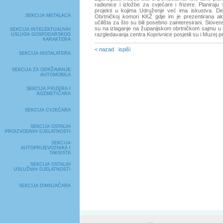
radionice i izložbe za cvjećare i frizere. Planiraju
projekti u kojima Udruženje već ima iskustva. Dele
SEKCIJA METALACA
Obrtničkoj komori KKŽ gdje im je prezentirana ak
učilišta za što su bili posebno zainteresirani. Sloven
su na izlaganje na županijskom obrtničkom sajmu u
SEKCIJA INTELEKTUALNIH
razgledavanja centra Koprivnice posjetili su i Muzej p
USLUGA GOSPODARSKOG
KARAKTERA
< nazad
ispiši
SEKCIJA INSTALATERA
SEKCIJA ZA ODRŽAVANJE
AUTOMOBILA
SEKCIJA FRIZERA I
KOZMETIČARA
SEKCIJA CVJEĆARA
SEKCIJA OSTALIH
PROIZVODNIH DJELATNOSTI
SEKCIJA
AUTOPRIJEVOZNIKA I
TAKSISTA
SEKCIJA OSTALIH
USLUŽNIH DJELATNOSTI
SEKCIJA DIMNJAČARA