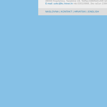
48000 Koprivnica, Taraščice 19, Tel/fax:048/624-206 te
E-mail: uokc@kc.htnet.hr
mb:03010988, žiro račun 23
NASLOVNA
|
KONTAKT
| HRVATSKI | ENGLISH