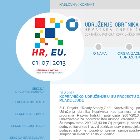
NASLOVNA
|
KONTAKT
O NAMA
ORGANIZACI
UDRUŽENJ
SEKCIJA
DRVOPRERAĐIVAČA
25.2.2015.
KOPRIVNIČKO UDRUŽENJE U EU PROJEKTU 
MLADE LJUDE
SEKCIJA TEKSTILACA
EU Projekt "Ready,Steady,Go!" Koprivničkog po
Udruženja obrtnika Koprivnica kao partnera u o
SEKCIJA TRGOVACA
programa Razvoj ljudskih potencijala 2007-2013.,
Obrazovanje za poduzentištvo ukupne vrijednosti 31
će bespovratno 299.248,43 kn.Cilj projekta je senzibi
SEKCIJA UGOSTITELJA
poduzetništvu kao i razviti pozitivan stav prema cjel
poduzetništvo te posebno prema samozapošljava
skupina su mladi od 17 do 29 godina
SEKCIJA GRAĐEVINARA