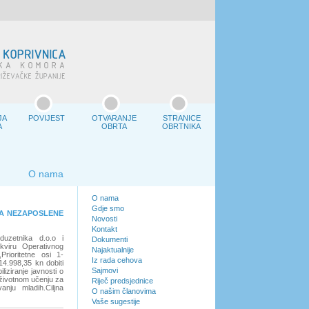
JA
POVIJEST
OTVARANJE
STRANICE
A
OBRTA
OBRTNIKA
O nama
O nama
Gdje smo
ZA NEZAPOSLENE
Novosti
Kontakt
duzetnika d.o.o i
Dokumenti
kviru Operativnog
Najaktualnije
Prioritetne osi 1-
Iz rada cehova
4.998,35 kn dobiti
Sajmovi
liziranje javnosti o
oživotnom učenju za
Riječ predsjednice
nju mladih.Ciljna
O našim članovima
Vaše sugestije