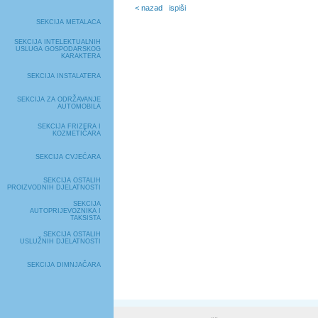
< nazad
ispiši
SEKCIJA METALACA
SEKCIJA INTELEKTUALNIH
USLUGA GOSPODARSKOG
KARAKTERA
SEKCIJA INSTALATERA
SEKCIJA ZA ODRŽAVANJE
AUTOMOBILA
SEKCIJA FRIZERA I
KOZMETIČARA
SEKCIJA CVJEĆARA
SEKCIJA OSTALIH
PROIZVODNIH DJELATNOSTI
SEKCIJA
AUTOPRIJEVOZNIKA I
TAKSISTA
SEKCIJA OSTALIH
USLUŽNIH DJELATNOSTI
SEKCIJA DIMNJAČARA